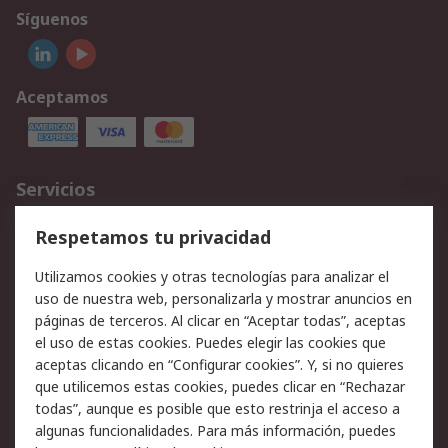
Síguenos
Aceptamos
Servicios
Cómo realizar pedidos
Devoluciones
Respetamos tu privacidad
Facturación y pago
Formas de entrega
Utilizamos cookies y otras tecnologías para analizar el
Ofertas
Soporte técnico
uso de nuestra web, personalizarla y mostrar anuncios en
páginas de terceros. Al clicar en “Aceptar todas”, aceptas
Legal
el uso de estas cookies. Puedes elegir las cookies que
aceptas clicando en “Configurar cookies”. Y, si no quieres
Aviso legal
Política de privacidad -
que utilicemos estas cookies, puedes clicar en “Rechazar
Actualizada
todas”, aunque es posible que esto restrinja el acceso a
Política sobre cookies
Seguridad de emails
algunas funcionalidades. Para más información, puedes