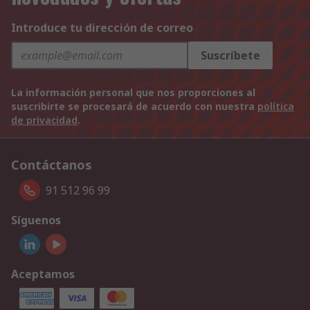
Introduce tu dirección de correo
Suscríbete
La información personal que nos proporciones al
suscribirte se procesará de acuerdo con nuestra
política
de privacidad
.
Contáctanos
91 512 96 99
Síguenos
Aceptamos