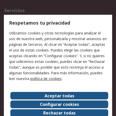
Servicios
Cómo realizar pedidos
Devoluciones
Respetamos tu privacidad
Facturación y pago
Formas de entrega
Utilizamos cookies y otras tecnologías para analizar el
Ofertas
Soporte técnico
uso de nuestra web, personalizarla y mostrar anuncios en
páginas de terceros. Al clicar en “Aceptar todas”, aceptas
Legal
el uso de estas cookies. Puedes elegir las cookies que
aceptas clicando en “Configurar cookies”. Y, si no quieres
Aviso legal
Política de privacidad -
que utilicemos estas cookies, puedes clicar en “Rechazar
Actualizada
todas”, aunque es posible que esto restrinja el acceso a
Política sobre cookies
Seguridad de emails
algunas funcionalidades. Para más información, puedes
Certificaciones de
Condiciones de venta
leer nuestra
política de cookies
.
empresa
Aceptar todas
Acerca de RS
Configurar cookies
Acerca de RS
RS Group
Rechazar todas
RS en el mundo
Sala de prensa