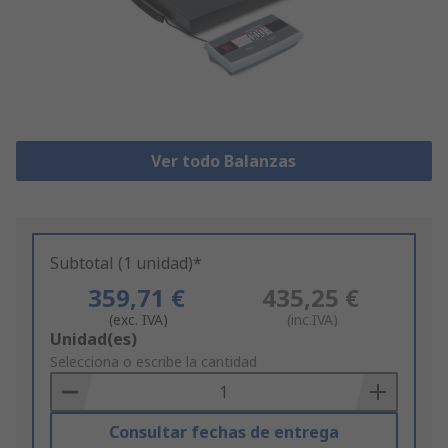
Ver todo Balanzas
Subtotal (1 unidad)*
359,71 €
435,25 €
(exc. IVA)
(inc.IVA)
Add
Unidad(es)
to
Selecciona o escribe la cantidad
Basket
Consultar fechas de entrega