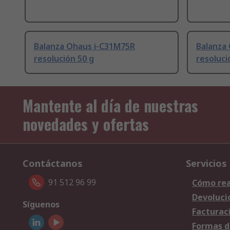
Balanza Ohaus i-C31M75R
Balanza
resolución 50 g
resoluci
Mantente al día de nuestras
novedades y ofertas
Contáctanos
Servicios
91 512 96 99
Cómo rea
Devoluci
Síguenos
Facturac
Formas d