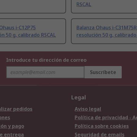
RSCAL
 Ohaus i-C12P75
Balanza Ohaus i-C31M75R
ón 50 g, calibrado RSCAL
resolución 50 g, calibrad
Introduce tu dirección de correo
Suscríbete
Legal
lizar pedidos
Aviso legal
ones
Política de privacidad - 
ión y pago
Política sobre cookies
e entrega
Seguridad de emails