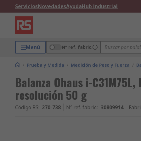
Servicios
Novedades
Ayuda
Hub industrial
Menú
Nº ref. fabric.
/
Prueba y Medida
/
Medición de Peso y Fuerza
/
B
Balanza Ohaus i-C31M75L, 
resolución 50 g
Código RS
:
270-738
Nº ref. fabric.
:
30809914
Fabr