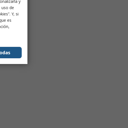
onalizarla y
l uso de
ies”. Y, si
nque es
ación,
todas