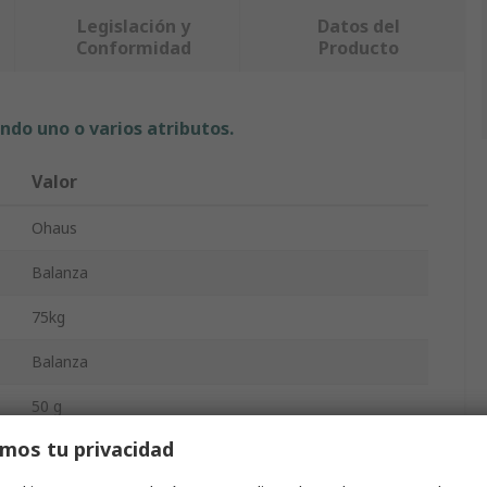
Legislación y
Datos del
Conformidad
Producto
ndo uno o varios atributos.
Valor
Ohaus
Balanza
75kg
Balanza
50 g
mos tu privacidad
No