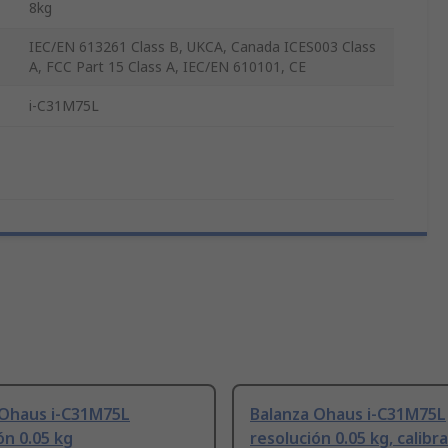
8kg
IEC/EN 613261 Class B, UKCA, Canada ICES003 Class
A, FCC Part 15 Class A, IEC/EN 610101, CE
i-C31M75L
 Ohaus i-C31M75L
Balanza Ohaus i-C31M75L
ón 0.05 kg
resolución 0.05 kg, calibr