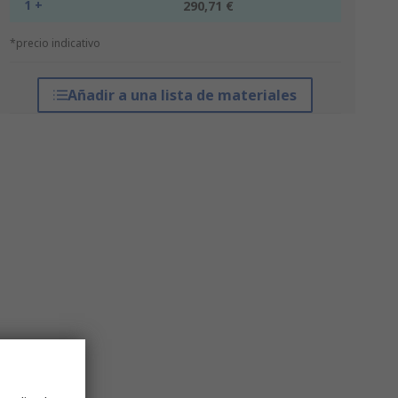
1 +
290,71 €
*precio indicativo
Añadir a una lista de materiales