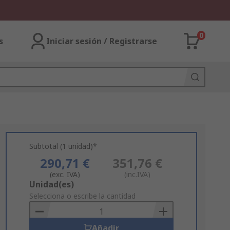
0
s
Iniciar sesión / Registrarse
Subtotal (1 unidad)*
290,71 €
351,76 €
(exc. IVA)
(inc.IVA)
Add
Unidad(es)
to
Selecciona o escribe la cantidad
Basket
Añadir