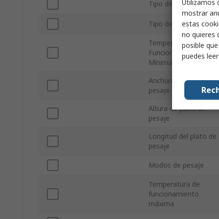
Utilizamos 
Tipo de pantalla
mostrar anu
estas cooki
Tipo de enchufe
no quieres 
Temperatura de
posible que
Funcionamiento
puedes lee
Mínima
Anchura del plato de
Rech
pesaje
Altura de plato de
pesaje
Longitud del plato de
pesaje
Modos de pesaje
Temperatura de
funcionamiento
máxima