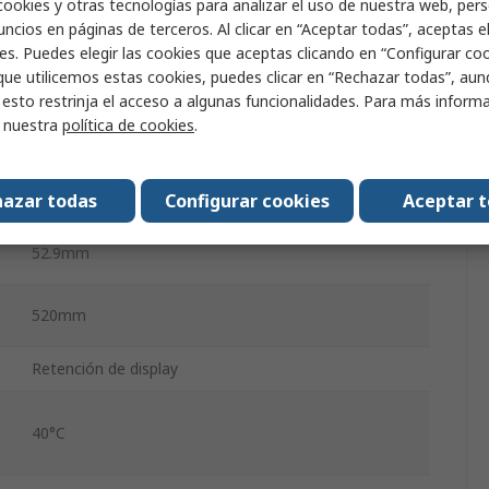
cookies y otras tecnologías para analizar el uso de nuestra web, pers
LCD, 7 Segmentos
ncios en páginas de terceros. Al clicar en “Aceptar todas”, aceptas e
es. Puedes elegir las cookies que aceptas clicando en “Configurar cook
Tipo C
que utilicemos estas cookies, puedes clicar en “Rechazar todas”, au
 esto restrinja el acceso a algunas funcionalidades. Para más inform
-10°C
r nuestra
política de cookies
.
400mm
azar todas
Configurar cookies
Aceptar 
52.9mm
520mm
Retención de display
40°C