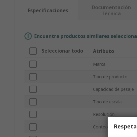
Documentación
Especificaciones
Técnica
Encuentra productos similares selecciona
Seleccionar todo
Atributo
Marca
Tipo de producto
Capacidad de pesaje
Tipo de escala
Resolución
Respeta
Conteo de piezas