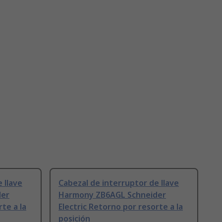
 llave
Cabezal de interruptor de llave
der
Harmony ZB6AGL Schneider
te a la
Electric Retorno por resorte a la
posición