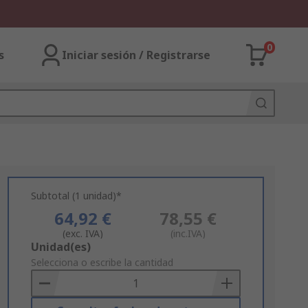
0
s
Iniciar sesión / Registrarse
Subtotal (1 unidad)*
64,92 €
78,55 €
(exc. IVA)
(inc.IVA)
Add
Unidad(es)
to
Selecciona o escribe la cantidad
Basket