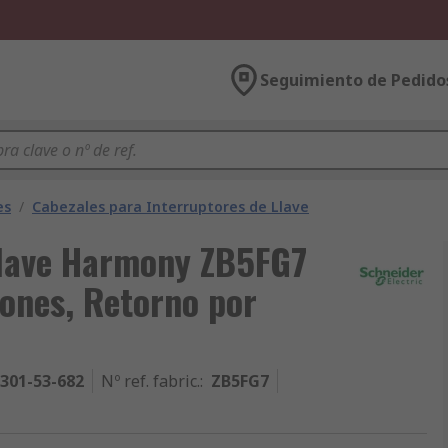
Seguimiento de Pedido
es
/
Cabezales para Interruptores de Llave
llave Harmony ZB5FG7
iones, Retorno por
301-53-682
Nº ref. fabric.
:
ZB5FG7