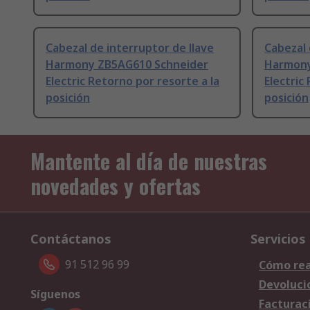
Cabezal de interruptor de llave
Cabezal 
Harmony ZB5AG610 Schneider
Harmony
Electric Retorno por resorte a la
Electric
posición
posición
Mantente al día de nuestras
novedades y ofertas
Contáctanos
Servicios
91 512 96 99
Cómo rea
Devoluci
Síguenos
Facturac