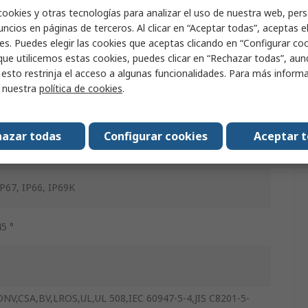
cookies y otras tecnologías para analizar el uso de nuestra web, pers
ncios en páginas de terceros. Al clicar en “Aceptar todas”, aceptas e
30mm
es. Puedes elegir las cookies que aceptas clicando en “Configurar cook
que utilicemos estas cookies, puedes clicar en “Rechazar todas”, au
3
 esto restrinja el acceso a algunas funcionalidades. Para más inform
r nuestra
política de cookies
.
455
azar todas
Configurar cookies
Aceptar 
Retorno por resorte a la posición central
IP67, IP66, IP69K
45 °
1
DNV,CSA,BV,LROS,UL,UL 508,IEC 60947-5-4,JIS C8201-5-