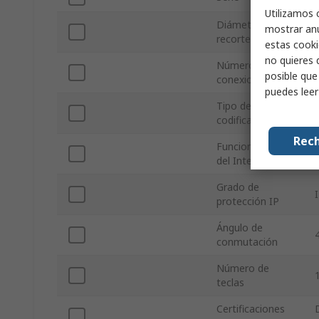
Utilizamos 
Diámetro de
mostrar anu
recorte
estas cooki
no quieres 
Número de
posible que
conexiones
puedes lee
Tipo de
codificación
Rech
Funcionamiento
del Interruptor
Grado de
protección IP
Ángulo de
conmutación
Número de
teclas
Certificaciones