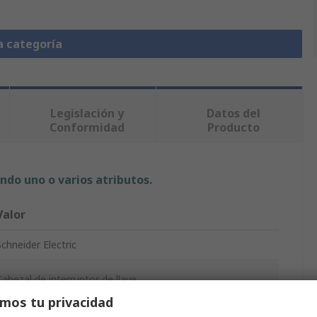
a categoría
Legislación y
Datos del
Conformidad
Producto
ndo uno o varios atributos.
Valor
Schneider Electric
Cabezal de interruptor de llave
mos tu privacidad
Harmony