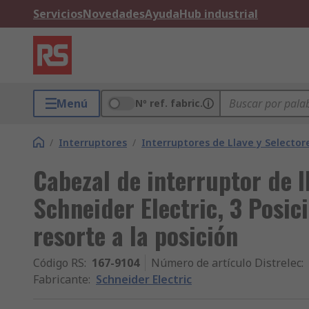
Servicios
Novedades
Ayuda
Hub industrial
Menú
Nº ref. fabric.
/
Interruptores
/
Interruptores de Llave y Selector
Cabezal de interruptor de 
Schneider Electric, 3 Posic
resorte a la posición
Código RS
:
167-9104
Número de artículo Distrelec
:
Fabricante
:
Schneider Electric