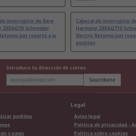
de interruptor de llave
Cabezal de interruptor de
 ZB5AG7D Schneider
Harmony ZB5AG710 Schn
 Retorno por resorte a la
Electric Retorno por resor
posición
Introduce tu dirección de correo
Suscríbete
Legal
lizar pedidos
Aviso legal
ones
Política de privacidad - 
ión y pago
Política sobre cookies