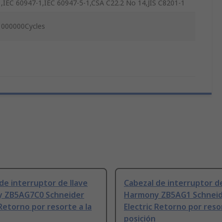
1,IEC 60947-1,IEC 60947-5-1,CSA C22.2 No 14,JIS C8201-1
1000000Cycles
de interruptor de llave
Cabezal de interruptor de
 ZB5AG7C0 Schneider
Harmony ZB5AG1 Schnei
 Retorno por resorte a la
Electric Retorno por resor
posición