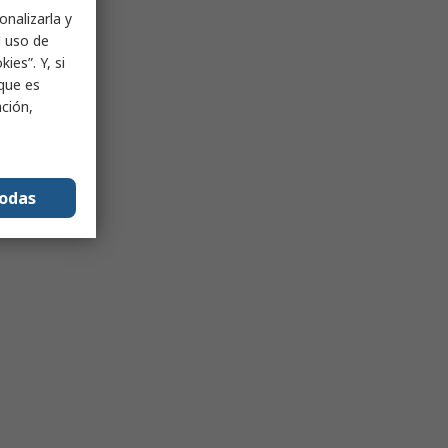
onalizarla y
l uso de
ies”. Y, si
nque es
ación,
todas