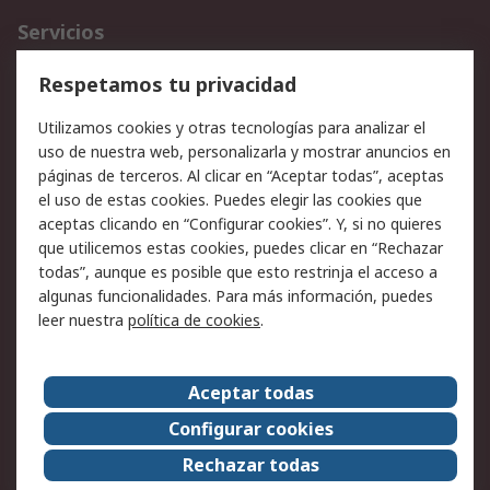
Servicios
Cómo realizar pedidos
Devoluciones
Respetamos tu privacidad
Facturación y pago
Formas de entrega
Utilizamos cookies y otras tecnologías para analizar el
Ofertas
Soporte técnico
uso de nuestra web, personalizarla y mostrar anuncios en
páginas de terceros. Al clicar en “Aceptar todas”, aceptas
Legal
el uso de estas cookies. Puedes elegir las cookies que
aceptas clicando en “Configurar cookies”. Y, si no quieres
Aviso legal
Política de privacidad -
que utilicemos estas cookies, puedes clicar en “Rechazar
Actualizada
todas”, aunque es posible que esto restrinja el acceso a
Política sobre cookies
Seguridad de emails
algunas funcionalidades. Para más información, puedes
Certificaciones de
Condiciones de venta
leer nuestra
política de cookies
.
empresa
Aceptar todas
Acerca de RS
Configurar cookies
Acerca de RS
RS Group
Rechazar todas
RS en el mundo
Sala de prensa