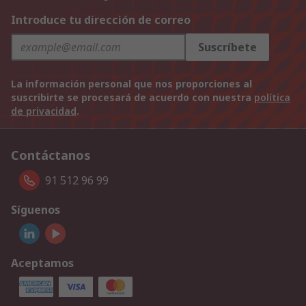
Introduce tu dirección de correo
Suscríbete
La información personal que nos proporciones al
suscribirte se procesará de acuerdo con nuestra
política
de privacidad
.
Contáctanos
91 512 96 99
Síguenos
Aceptamos