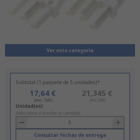
Ver esta categoría
Subtotal (1 paquete de 5 unidades)*
17,64 €
21,345 €
(exc. IVA)
(inc.IVA)
Add
Unidad(es)
to
Selecciona o escribe la cantidad
Basket
Consultar fechas de entrega