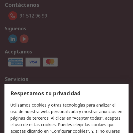
Contáctanos
91 512 96 99
Síguenos
Aceptamos
Servicios
Cómo realizar pedidos
Devoluciones
Respetamos tu privacidad
Facturación y pago
Formas de entrega
Utilizamos cookies y otras tecnologías para analizar el
Ofertas
Soporte técnico
uso de nuestra web, personalizarla y mostrar anuncios en
páginas de terceros. Al clicar en “Aceptar todas”, aceptas
Legal
el uso de estas cookies. Puedes elegir las cookies que
aceptas clicando en “Configurar cookies”. Y, si no quieres