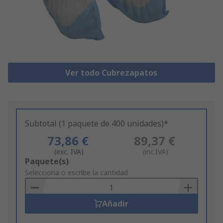
Ver todo Cubrezapatos
Subtotal (1 paquete de 400 unidades)*
73,86 €
89,37 €
(exc. IVA)
(inc.IVA)
Add
Paquete(s)
to
Selecciona o escribe la cantidad
Basket
Añadir