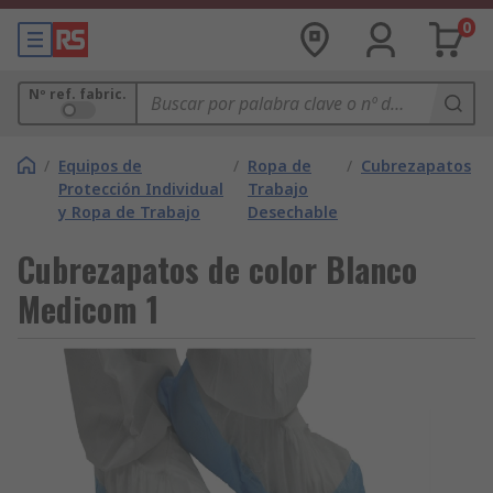
0
Nº ref. fabric.
/
Equipos de
/
Ropa de
/
Cubrezapatos
Protección Individual
Trabajo
y Ropa de Trabajo
Desechable
Cubrezapatos de color Blanco
Medicom 1