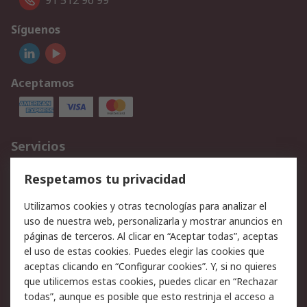
91 512 96 99
Síguenos
Aceptamos
Servicios
Cómo realizar pedidos
Devoluciones
Respetamos tu privacidad
Facturación y pago
Formas de entrega
Utilizamos cookies y otras tecnologías para analizar el
Ofertas
Soporte técnico
uso de nuestra web, personalizarla y mostrar anuncios en
páginas de terceros. Al clicar en “Aceptar todas”, aceptas
Legal
el uso de estas cookies. Puedes elegir las cookies que
aceptas clicando en “Configurar cookies”. Y, si no quieres
Aviso legal
Política de privacidad -
que utilicemos estas cookies, puedes clicar en “Rechazar
Actualizada
todas”, aunque es posible que esto restrinja el acceso a
Política sobre cookies
Seguridad de emails