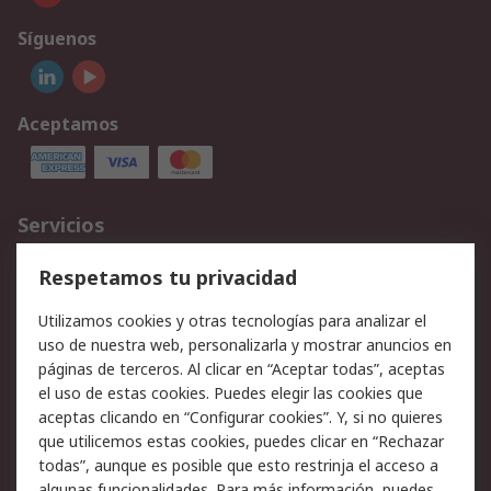
Síguenos
Aceptamos
Servicios
Cómo realizar pedidos
Devoluciones
Respetamos tu privacidad
Facturación y pago
Formas de entrega
Utilizamos cookies y otras tecnologías para analizar el
Ofertas
Soporte técnico
uso de nuestra web, personalizarla y mostrar anuncios en
páginas de terceros. Al clicar en “Aceptar todas”, aceptas
Legal
el uso de estas cookies. Puedes elegir las cookies que
aceptas clicando en “Configurar cookies”. Y, si no quieres
Aviso legal
Política de privacidad -
que utilicemos estas cookies, puedes clicar en “Rechazar
Actualizada
todas”, aunque es posible que esto restrinja el acceso a
Política sobre cookies
Seguridad de emails
algunas funcionalidades. Para más información, puedes