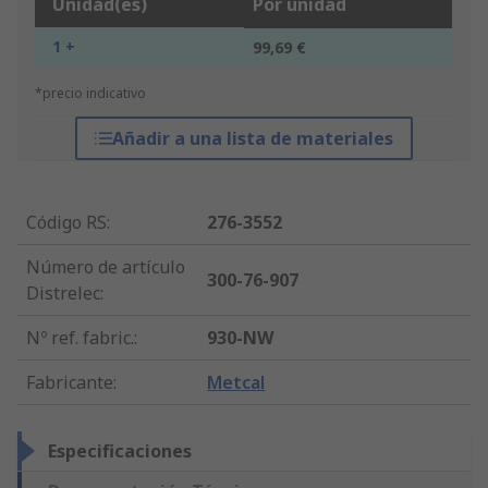
Unidad(es)
Por unidad
1 +
99,69 €
*precio indicativo
Añadir a una lista de materiales
Código RS
:
276-3552
Número de artículo
300-76-907
Distrelec
:
Nº ref. fabric.
:
930-NW
Fabricante
:
Metcal
Especificaciones