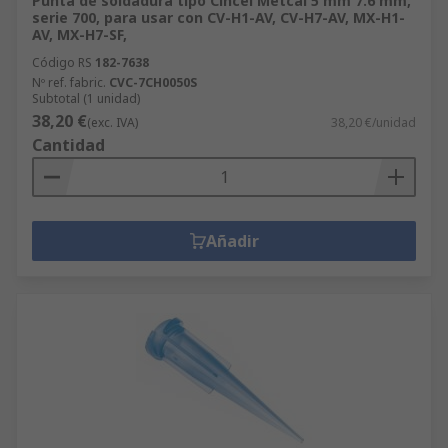
Punta de soldadura tipo Cincel Metcal 5 mm 7.6 mm,
serie 700, para usar con CV-H1-AV, CV-H7-AV, MX-H1-
AV, MX-H7-SF,
Código RS
182-7638
Nº ref. fabric.
CVC-7CH0050S
Subtotal (1 unidad)
38,20 €
(exc. IVA)
38,20 €/unidad
Cantidad
Añadir