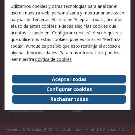
Utilizamos cookies y otras tecnologías para analizar el
Ofertas
Soporte técnico
uso de nuestra web, personalizarla y mostrar anuncios en
páginas de terceros. Al clicar en “Aceptar todas”, aceptas
Legal
el uso de estas cookies. Puedes elegir las cookies que
aceptas clicando en “Configurar cookies”. Y, si no quieres
Aviso legal
Política de privacidad -
que utilicemos estas cookies, puedes clicar en “Rechazar
Actualizada
todas”, aunque es posible que esto restrinja el acceso a
Política sobre cookies
Seguridad de emails
algunas funcionalidades. Para más información, puedes
Certificaciones de
Condiciones de venta
leer nuestra
política de cookies
.
empresa
Aceptar todas
Acerca de RS
Configurar cookies
Acerca de RS
RS Group
Rechazar todas
RS en el mundo
Sala de prensa
Trabajar en RS
ESG
Avenida de Bruselas, 6, 28108 - Alcobendas - Madrid
© Amidata S.A.U.