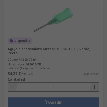
Disponible
Aguja dispensadora Metcal 918050-TE 18, Verde,
Recto
Código RS
505-7786
Nº ref. fabric.
918050-TE
Subtotal (1 caja de 50 unidades)
34,87 €
(exc. IVA)
34,87 €/caja
Cantidad
Añadir