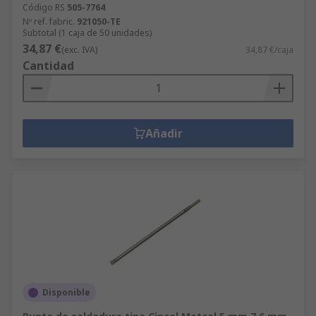
Código RS
505-7764
Nº ref. fabric.
921050-TE
Subtotal (1 caja de 50 unidades)
34,87 €
(exc. IVA)
34,87 €/caja
Cantidad
Añadir
Disponible