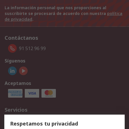
La información personal que nos proporciones al
suscribirte se procesará de acuerdo con nuestra
política
de privacidad
.
Contáctanos
91 512 96 99
Síguenos
Aceptamos
Servicios
Cómo realizar pedidos
Devoluciones
Respetamos tu privacidad
Facturación y pago
Formas de entrega