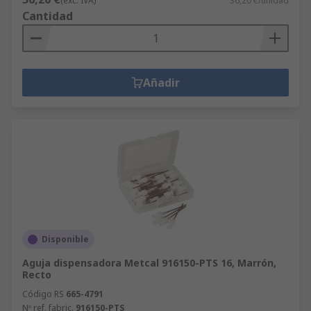
(exc. IVA)
36,20 €/unidad
Cantidad
Añadir
Disponible
Aguja dispensadora Metcal 916150-PTS 16, Marrón,
Recto
Código RS
665-4791
Nº ref. fabric.
916150-PTS