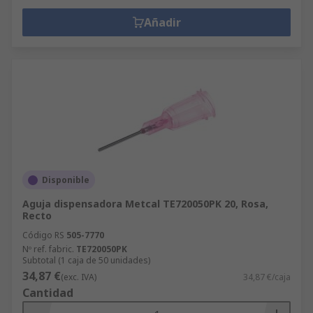
Añadir
Disponible
Aguja dispensadora Metcal TE720050PK 20, Rosa,
Recto
Código RS
505-7770
Nº ref. fabric.
TE720050PK
Subtotal (1 caja de 50 unidades)
34,87 €
(exc. IVA)
34,87 €/caja
Cantidad