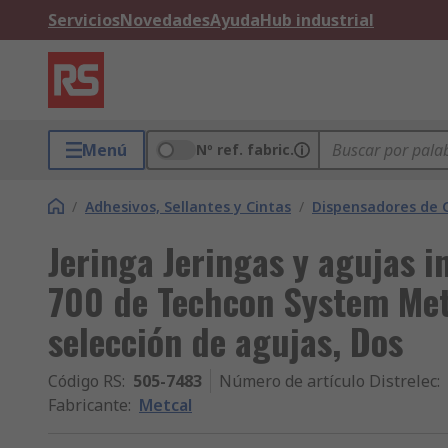
Servicios
Novedades
Ayuda
Hub industrial
Menú
Nº ref. fabric.
/
Adhesivos, Sellantes y Cintas
/
Dispensadores de C
Jeringa Jeringas y agujas in
700 de Techcon System Met
selección de agujas, Dos
Código RS
:
505-7483
Número de artículo Distrelec
:
Fabricante
:
Metcal