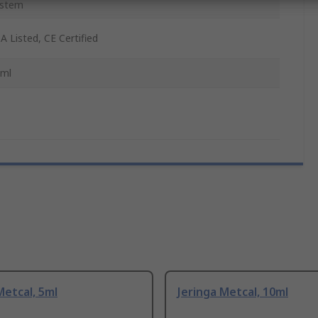
ystem
A Listed, CE Certified
ml
Metcal, 5ml
Jeringa Metcal, 10ml