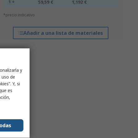
1 +
59,59 €
1,192 €
*precio indicativo
Añadir a una lista de materiales
onalizarla y
l uso de
ies”. Y, si
nque es
ación,
todas