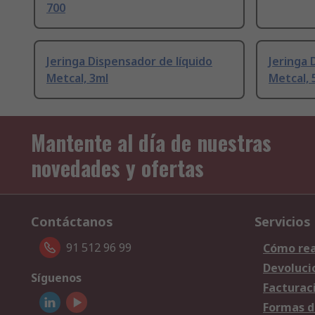
700
Jeringa Dispensador de líquido
Jeringa 
Metcal, 3ml
Metcal, 
Mantente al día de nuestras
novedades y ofertas
Contáctanos
Servicios
91 512 96 99
Cómo rea
Devoluci
Síguenos
Facturac
Formas d