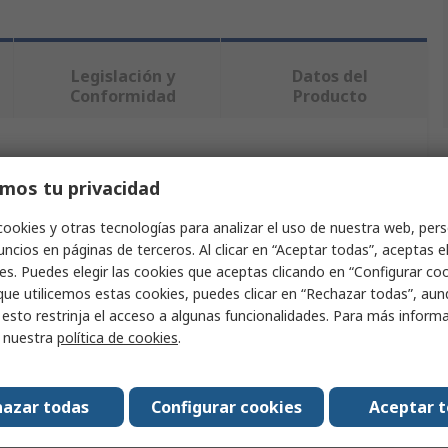
Legislación y
Datos del
Conformidad
Producto
ndo uno o varios atributos.
mos tu privacidad
alor
cookies y otras tecnologías para analizar el uso de nuestra web, pers
ncios en páginas de terceros. Al clicar en “Aceptar todas”, aceptas e
tcal
es. Puedes elegir las cookies que aceptas clicando en “Configurar cook
que utilicemos estas cookies, puedes clicar en “Rechazar todas”, au
ringa
 esto restrinja el acceso a algunas funcionalidades. Para más inform
r nuestra
política de cookies
.
ringas y una selección de agujas, Dos cabezales de
ceptor, Kits de montaje de jeringa de la serie 700: 50 cada
no
azar todas
Configurar cookies
Aceptar 
ringas y agujas industriales de la serie 700 de Techcon