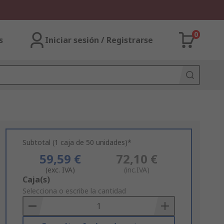
0
s
Iniciar sesión / Registrarse
Subtotal (1 caja de 50 unidades)*
59,59 €
72,10 €
(exc. IVA)
(inc.IVA)
Add
Caja(s)
to
Selecciona o escribe la cantidad
Basket