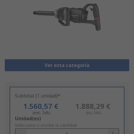
Ver esta categoría
Subtotal (1 unidad)*
1.560,57 €
1.888,29 €
(exc. IVA)
(inc.IVA)
Add
Unidad(es)
to
Selecciona o escribe la cantidad
Basket