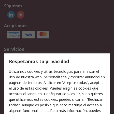
Síguenos
Aceptamos
Servicios
Cómo realizar pedidos
Devoluciones
Respetamos tu privacidad
Facturación y pago
Formas de entrega
Utilizamos cookies y otras tecnologías para analizar el
Ofertas
Soporte técnico
uso de nuestra web, personalizarla y mostrar anuncios en
páginas de terceros. Al clicar en “Aceptar todas”, aceptas
Legal
el uso de estas cookies. Puedes elegir las cookies que
aceptas clicando en “Configurar cookies”. Y, si no quieres
Aviso legal
Política de privacidad -
que utilicemos estas cookies, puedes clicar en “Rechazar
Actualizada
todas”, aunque es posible que esto restrinja el acceso a
Política sobre cookies
Seguridad de emails
algunas funcionalidades. Para más información, puedes