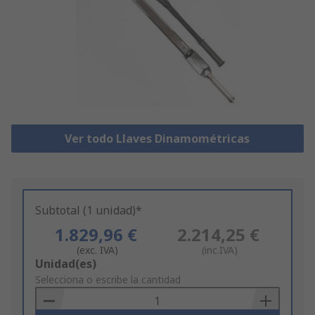
Ver todo Llaves Dinamométricas
Subtotal (1 unidad)*
1.829,96 €
2.214,25 €
(exc. IVA)
(inc.IVA)
Add
Unidad(es)
to
Selecciona o escribe la cantidad
Basket