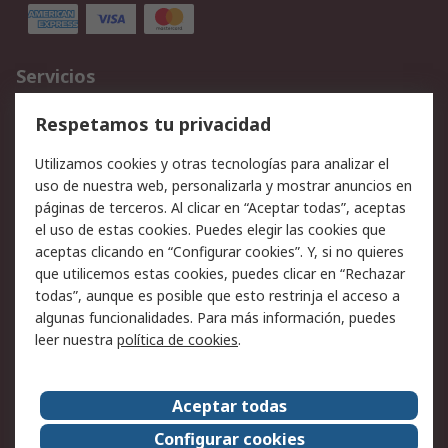
Servicios
Cómo realizar pedidos
Devoluciones
Respetamos tu privacidad
Facturación y pago
Formas de entrega
Utilizamos cookies y otras tecnologías para analizar el
Ofertas
Soporte técnico
uso de nuestra web, personalizarla y mostrar anuncios en
páginas de terceros. Al clicar en “Aceptar todas”, aceptas
Legal
el uso de estas cookies. Puedes elegir las cookies que
aceptas clicando en “Configurar cookies”. Y, si no quieres
Aviso legal
Política de privacidad -
que utilicemos estas cookies, puedes clicar en “Rechazar
Actualizada
todas”, aunque es posible que esto restrinja el acceso a
Política sobre cookies
Seguridad de emails
algunas funcionalidades. Para más información, puedes
Certificaciones de
Condiciones de venta
leer nuestra
política de cookies
.
empresa
Aceptar todas
Acerca de RS
Configurar cookies