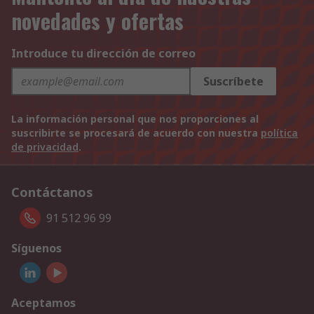
novedades y ofertas
Introduce tu dirección de correo
Suscríbete
La información personal que nos proporciones al
suscribirte se procesará de acuerdo con nuestra
política
de privacidad
.
Contáctanos
91 512 96 99
Síguenos
Aceptamos