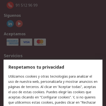
91 512 96 99
Síguenos
Aceptamos
Servicios
Cómo realizar pedidos
Devoluciones
Respetamos tu privacidad
Facturación y pago
Formas de entrega
Utilizamos cookies y otras tecnologías para analizar el
Ofertas
Soporte técnico
uso de nuestra web, personalizarla y mostrar anuncios en
páginas de terceros. Al clicar en “Aceptar todas”, aceptas
Legal
el uso de estas cookies. Puedes elegir las cookies que
aceptas clicando en “Configurar cookies”. Y, si no quieres
Aviso legal
Política de privacidad -
que utilicemos estas cookies, puedes clicar en “Rechazar
Actualizada