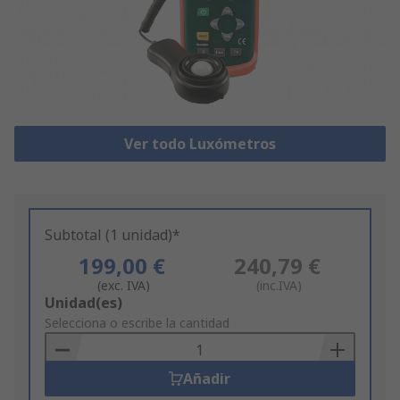
Ver todo Luxómetros
Subtotal (1 unidad)*
199,00 €
240,79 €
(exc. IVA)
(inc.IVA)
Add
Unidad(es)
to
Selecciona o escribe la cantidad
Basket
Añadir