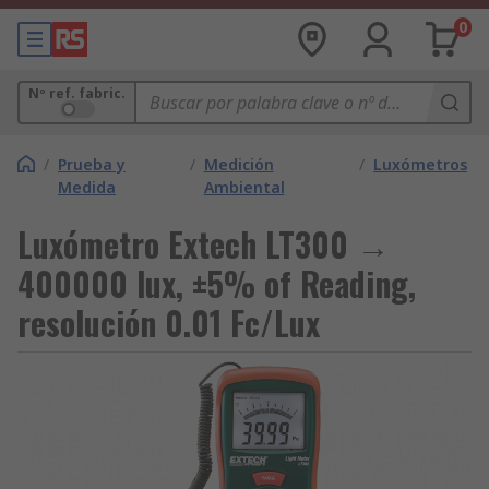
0
Nº ref. fabric.
/
Prueba y
/
Medición
/
Luxómetros
Medida
Ambiental
Luxómetro Extech LT300 →
400000 lux, ±5% of Reading,
resolución 0.01 Fc/Lux