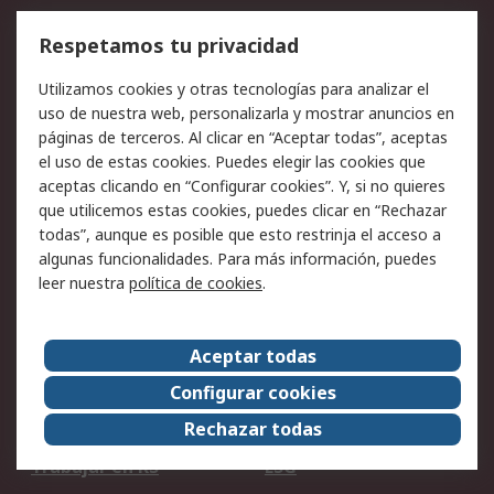
Cómo realizar pedidos
Devoluciones
Respetamos tu privacidad
Facturación y pago
Formas de entrega
Utilizamos cookies y otras tecnologías para analizar el
Ofertas
Soporte técnico
uso de nuestra web, personalizarla y mostrar anuncios en
páginas de terceros. Al clicar en “Aceptar todas”, aceptas
Legal
el uso de estas cookies. Puedes elegir las cookies que
aceptas clicando en “Configurar cookies”. Y, si no quieres
Aviso legal
Política de privacidad -
que utilicemos estas cookies, puedes clicar en “Rechazar
Actualizada
todas”, aunque es posible que esto restrinja el acceso a
Política sobre cookies
Seguridad de emails
algunas funcionalidades. Para más información, puedes
Certificaciones de
Condiciones de venta
leer nuestra
política de cookies
.
empresa
Aceptar todas
Acerca de RS
Configurar cookies
Acerca de RS
RS Group
Rechazar todas
RS en el mundo
Sala de prensa
Trabajar en RS
ESG