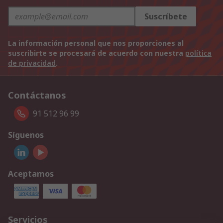
Suscríbete
La información personal que nos proporciones al
suscribirte se procesará de acuerdo con nuestra
política
de privacidad
.
Contáctanos
91 512 96 99
Síguenos
Aceptamos
Servicios