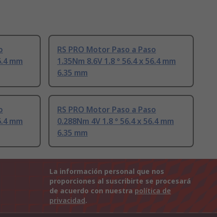
o
RS PRO Motor Paso a Paso
56.4 mm
1.35Nm 8.6V 1.8 ° 56.4 x 56.4 mm
6.35 mm
o
RS PRO Motor Paso a Paso
56.4 mm
0.288Nm 4V 1.8 ° 56.4 x 56.4 mm
6.35 mm
La información personal que nos
proporciones al suscribirte se procesará
de acuerdo con nuestra
política de
privacidad
.