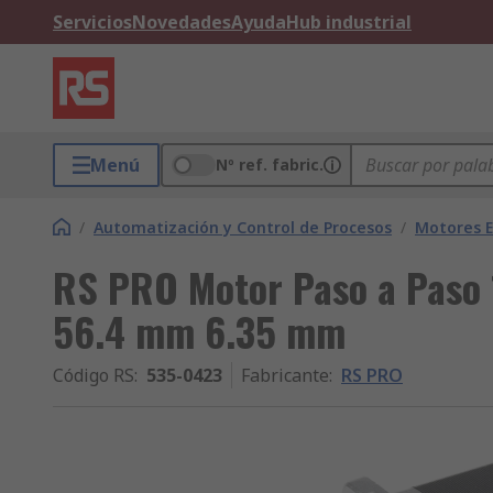
Servicios
Novedades
Ayuda
Hub industrial
Menú
Nº ref. fabric.
/
Automatización y Control de Procesos
/
Motores E
RS PRO Motor Paso a Paso 
56.4 mm 6.35 mm
Código RS
:
535-0423
Fabricante
:
RS PRO