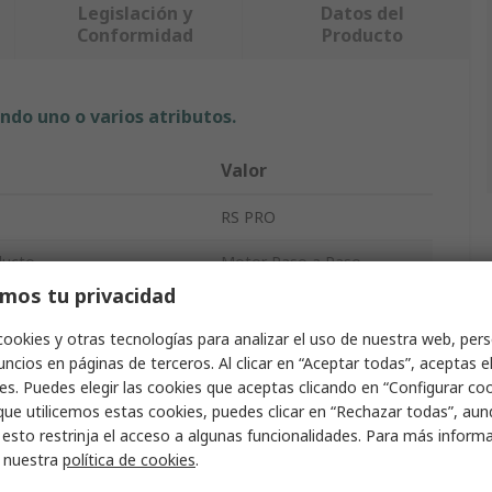
Legislación y
Datos del
Conformidad
Producto
ndo uno o varios atributos.
Valor
RS PRO
ducto
Motor Paso a Paso
mos tu privacidad
aso
1.8°
cookies y otras tecnologías para analizar el uso de nuestra web, pers
ción
1Nm
ncios en páginas de terceros. Al clicar en “Aceptar todas”, aceptas e
es. Puedes elegir las cookies que aceptas clicando en “Configurar cook
2.3V
que utilicemos estas cookies, puedes clicar en “Rechazar todas”, au
 esto restrinja el acceso a algunas funcionalidades. Para más inform
Bastidor
56.4 x 56.4 mm
r nuestra
política de cookies
.
l eje
6.35mm