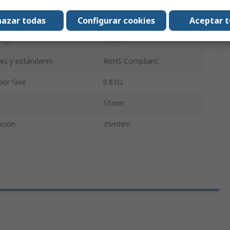
ominal
2.8A
azar todas
Configurar cookies
Aceptar 
 eje
19mm
nes y estándares
RoHS Compliant
por fase
0.83Ω
51mm
nción
35mNm