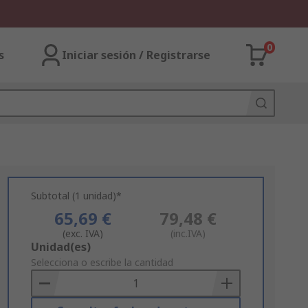
0
s
Iniciar sesión / Registrarse
Subtotal (1 unidad)*
65,69 €
79,48 €
(exc. IVA)
(inc.IVA)
Add
Unidad(es)
to
Selecciona o escribe la cantidad
Basket