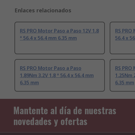
Enlaces relacionados
RS PRO Motor Paso a Paso 12V 1.8
RS PRO M
° 56.4 x 56.4 mm 6.35 mm
56.4 x 5
RS PRO Motor Paso a Paso
RS PRO 
1.89Nm 3.2V 1.8 ° 56.4 x 56.4 mm
1.25Nm 2
6.35 mm
6.35 mm
Mantente al día de nuestras
novedades y ofertas