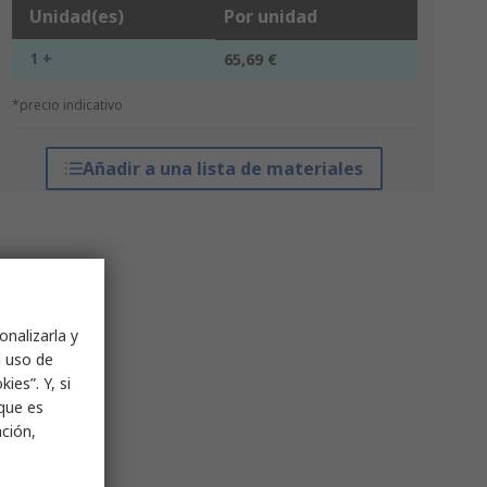
Unidad(es)
Por unidad
1 +
65,69 €
*precio indicativo
Añadir a una lista de materiales
onalizarla y
l uso de
ies”. Y, si
nque es
ación,