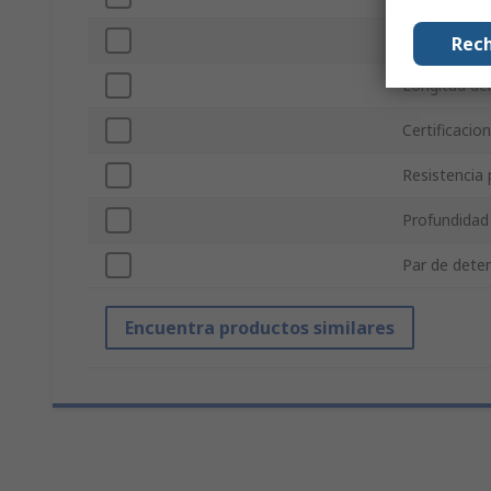
Corriente N
Rech
Longitud del
Certificacio
Resistencia 
Profundidad
Par de dete
Encuentra productos similares