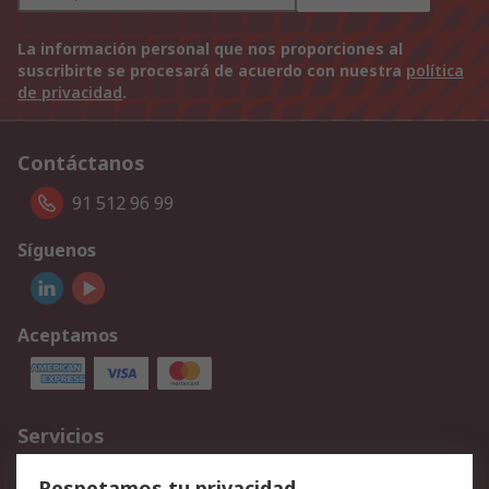
La información personal que nos proporciones al
suscribirte se procesará de acuerdo con nuestra
política
de privacidad
.
Contáctanos
91 512 96 99
Síguenos
Aceptamos
Servicios
Cómo realizar pedidos
Devoluciones
Respetamos tu privacidad