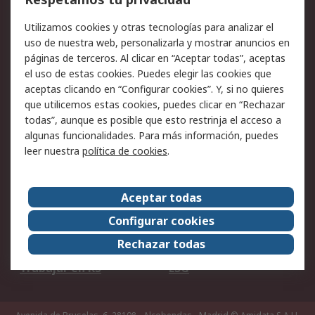
Facturación y pago
Formas de entrega
Utilizamos cookies y otras tecnologías para analizar el
Ofertas
Soporte técnico
uso de nuestra web, personalizarla y mostrar anuncios en
páginas de terceros. Al clicar en “Aceptar todas”, aceptas
Legal
el uso de estas cookies. Puedes elegir las cookies que
aceptas clicando en “Configurar cookies”. Y, si no quieres
Aviso legal
Política de privacidad -
que utilicemos estas cookies, puedes clicar en “Rechazar
Actualizada
todas”, aunque es posible que esto restrinja el acceso a
Política sobre cookies
Seguridad de emails
algunas funcionalidades. Para más información, puedes
Certificaciones de
Condiciones de venta
leer nuestra
política de cookies
.
empresa
Aceptar todas
Acerca de RS
Configurar cookies
Acerca de RS
RS Group
Rechazar todas
RS en el mundo
Sala de prensa
Trabajar en RS
ESG