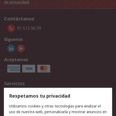
de privacidad
.
Contáctanos
91 512 96 99
Síguenos
Aceptamos
Servicios
Cómo realizar pedidos
Devoluciones
Respetamos tu privacidad
Facturación y pago
Formas de entrega
Utilizamos cookies y otras tecnologías para analizar el
Ofertas
Soporte técnico
uso de nuestra web, personalizarla y mostrar anuncios en