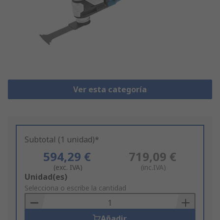
Ver esta categoría
Subtotal (1 unidad)*
594,29 €
719,09 €
(exc. IVA)
(inc.IVA)
Add
Unidad(es)
to
Selecciona o escribe la cantidad
Basket
Añadir