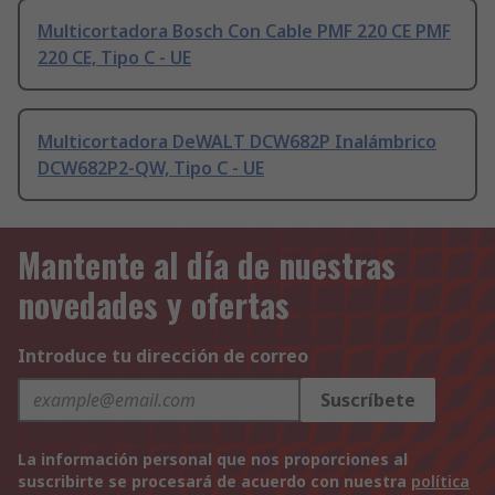
Multicortadora Bosch Con Cable PMF 220 CE PMF
220 CE, Tipo C - UE
Multicortadora DeWALT DCW682P Inalámbrico
DCW682P2-QW, Tipo C - UE
Mantente al día de nuestras
novedades y ofertas
Introduce tu dirección de correo
Suscríbete
La información personal que nos proporciones al
suscribirte se procesará de acuerdo con nuestra
política