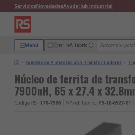
Servicios
Novedades
Ayuda
Hub industrial
Menú
Nº ref. fabric.
/
Fuentes de Alimentación y Transformadores
/
Tr
Núcleo de ferrita de transf
7900nH, 65 x 27.4 x 32.8
Código RS
:
170-7506
Nº ref. fabric.
:
FS-1E-6527-01