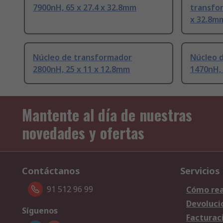
7900nH, 65 x 27.4 x 32.8mm
transfor
x 32.8m
Núcleo de transformador
Núcleo 
2800nH, 25 x 11 x 12.8mm
1470nH, 
Mantente al día de nuestras
novedades y ofertas
Contáctanos
Servicios
91 512 96 99
Cómo rea
Devoluci
Síguenos
Facturac