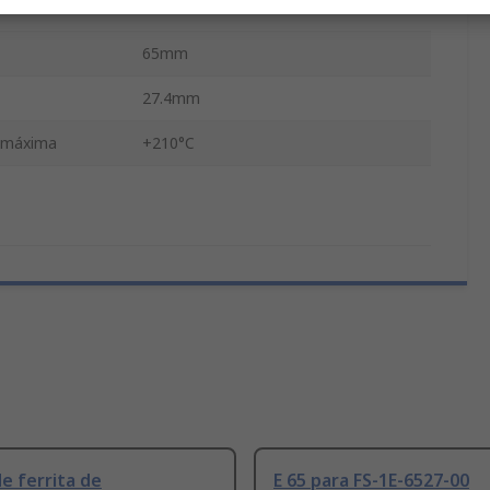
32.8mm
65mm
27.4mm
 máxima
+210°C
e ferrita de
E 65 para FS-1E-6527-00