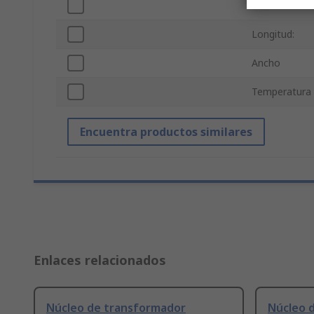
Profundidad
Longitud:
Ancho
Temperatura
Encuentra productos similares
Enlaces relacionados
Núcleo de transformador
Núcleo d