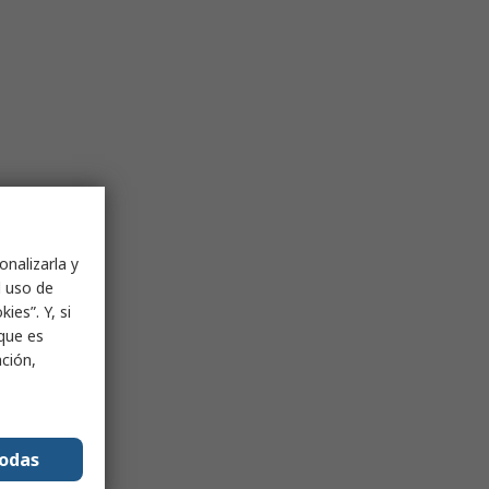
onalizarla y
l uso de
ies”. Y, si
nque es
ación,
todas