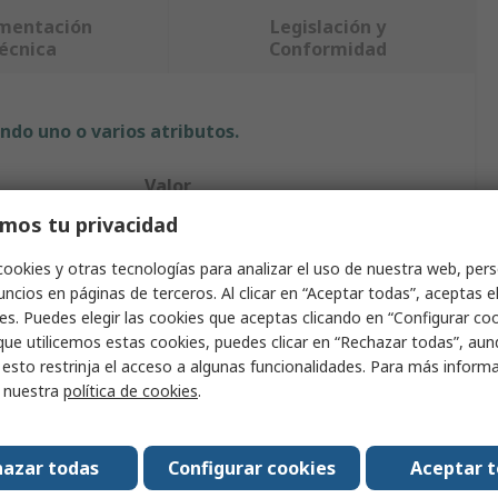
mentación
Legislación y
écnica
Conformidad
ndo uno o varios atributos.
Valor
mos tu privacidad
Block
cookies y otras tecnologías para analizar el uso de nuestra web, pers
úcleo
E 65
ncios en páginas de terceros. Al clicar en “Aceptar todas”, aceptas e
es. Puedes elegir las cookies que aceptas clicando en “Configurar cook
n
Reactores, Transformadores
que utilicemos estas cookies, puedes clicar en “Rechazar todas”, au
 esto restrinja el acceso a algunas funcionalidades. Para más inform
65 x 27.4 x 32.8mm
r nuestra
política de cookies
.
L
7900nH
N87
azar todas
Configurar cookies
Aceptar 