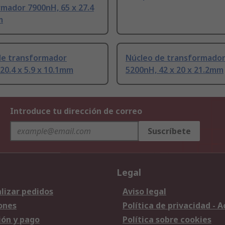
mador 7900nH, 65 x 27.4
m
de transformador
Núcleo de transformado
20.4 x 5.9 x 10.1mm
5200nH, 42 x 20 x 21.2mm
Introduce tu dirección de correo
Suscríbete
Legal
lizar pedidos
Aviso legal
ones
Política de privacidad - 
ión y pago
Política sobre cookies