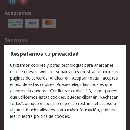
Aceptamos
Servicios
Cómo realizar pedidos
Devoluciones
Respetamos tu privacidad
Facturación y pago
Formas de entrega
Utilizamos cookies y otras tecnologías para analizar el
Ofertas
Soporte técnico
uso de nuestra web, personalizarla y mostrar anuncios en
páginas de terceros. Al clicar en “Aceptar todas”, aceptas
Legal
el uso de estas cookies. Puedes elegir las cookies que
aceptas clicando en “Configurar cookies”. Y, si no quieres
Aviso legal
Política de privacidad -
que utilicemos estas cookies, puedes clicar en “Rechazar
Actualizada
todas”, aunque es posible que esto restrinja el acceso a
Política sobre cookies
Seguridad de emails
algunas funcionalidades. Para más información, puedes
Certificaciones de
Condiciones de venta
leer nuestra
política de cookies
.
empresa