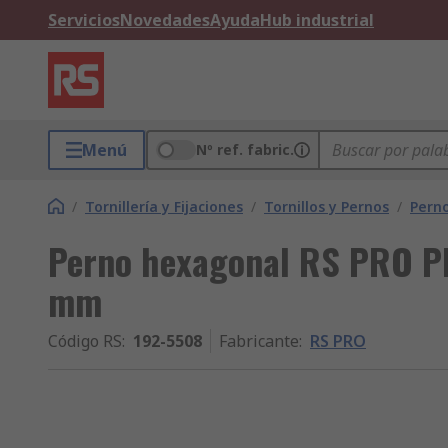
Servicios
Novedades
Ayuda
Hub industrial
Menú
Nº ref. fabric.
/
Tornillería y Fijaciones
/
Tornillos y Pernos
/
Pern
Perno hexagonal RS PRO Pl
mm
Código RS
:
192-5508
Fabricante
:
RS PRO