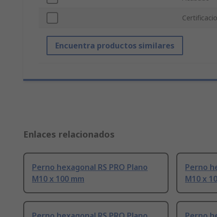
Certificac
Encuentra productos similares
Enlaces relacionados
Perno hexagonal RS PRO Plano
Perno h
M10 x 100 mm
M10 x 1
Perno hexagonal RS PRO Plano
Perno h