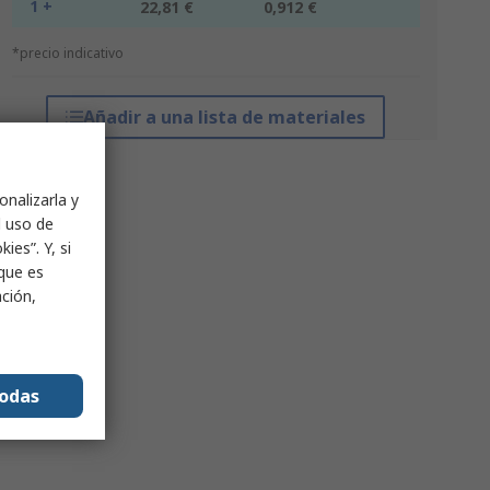
1 +
22,81 €
0,912 €
*precio indicativo
Añadir a una lista de materiales
onalizarla y
l uso de
ies”. Y, si
nque es
ación,
todas