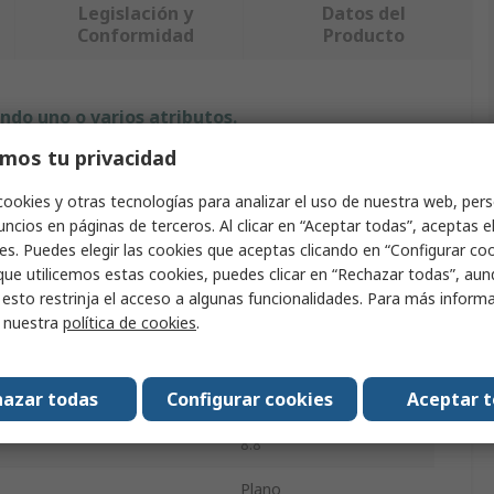
Legislación y
Datos del
Conformidad
Producto
ndo uno o varios atributos.
mos tu privacidad
Valor
cookies y otras tecnologías para analizar el uso de nuestra web, pers
RS PRO
ncios en páginas de terceros. Al clicar en “Aceptar todas”, aceptas e
es. Puedes elegir las cookies que aceptas clicando en “Configurar cook
oducto
Perno hexagonal
que utilicemos estas cookies, puedes clicar en “Rechazar todas”, au
 esto restrinja el acceso a algunas funcionalidades. Para más inform
100mm
r nuestra
política de cookies
.
M10
azar todas
Configurar cookies
Aceptar 
Acero
8.8
Plano