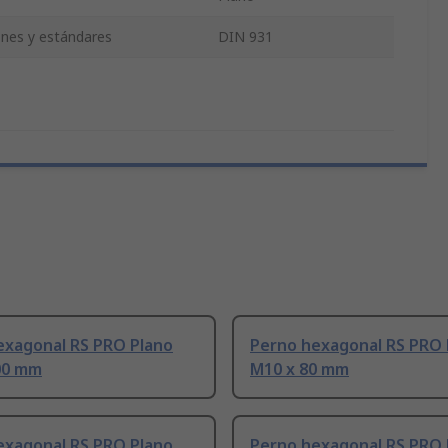
iones y estándares
DIN 931
exagonal RS PRO Plano
Perno hexagonal RS PRO 
00 mm
M10 x 80 mm
exagonal RS PRO Plano
Perno hexagonal RS PRO 