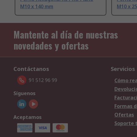
M10 x 140 mm
M10 x 2
Mantente al día de nuestras
novedades y ofertas
Contáctanos
Servicios
91 512 96 99
Cómo rea
Devoluci
Síguenos
Facturac
Formas d
Ofertas
Aceptamos
Soporte 