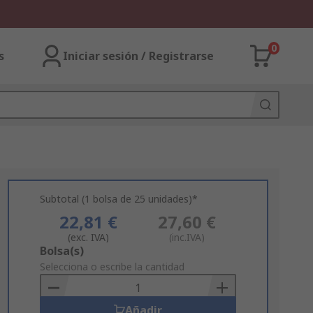
0
s
Iniciar sesión / Registrarse
Subtotal (1 bolsa de 25 unidades)*
22,81 €
27,60 €
(exc. IVA)
(inc.IVA)
Add
Bolsa(s)
to
Selecciona o escribe la cantidad
Basket
Añadir