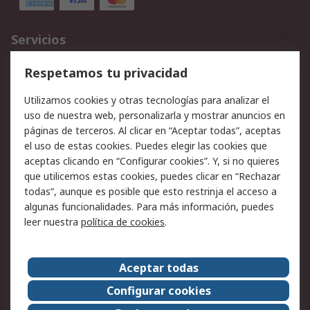
Servicios
Cómo realizar pedidos
Devoluciones
Respetamos tu privacidad
Facturación y pago
Formas de entrega
Utilizamos cookies y otras tecnologías para analizar el
Ofertas
Soporte técnico
uso de nuestra web, personalizarla y mostrar anuncios en
páginas de terceros. Al clicar en “Aceptar todas”, aceptas
Legal
el uso de estas cookies. Puedes elegir las cookies que
aceptas clicando en “Configurar cookies”. Y, si no quieres
Aviso legal
Política de privacidad -
que utilicemos estas cookies, puedes clicar en “Rechazar
Actualizada
todas”, aunque es posible que esto restrinja el acceso a
Política sobre cookies
Seguridad de emails
algunas funcionalidades. Para más información, puedes
Certificaciones de
Condiciones de venta
leer nuestra
política de cookies
.
empresa
Aceptar todas
Acerca de RS
Configurar cookies
Acerca de RS
RS Group