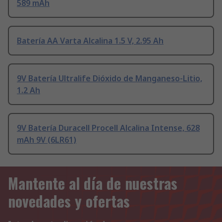
589 mAh
Batería AA Varta Alcalina 1.5 V, 2.95 Ah
9V Batería Ultralife Dióxido de Manganeso-Litio,
1.2 Ah
9V Batería Duracell Procell Alcalina Intense, 628
mAh 9V (6LR61)
Mantente al día de nuestras
novedades y ofertas