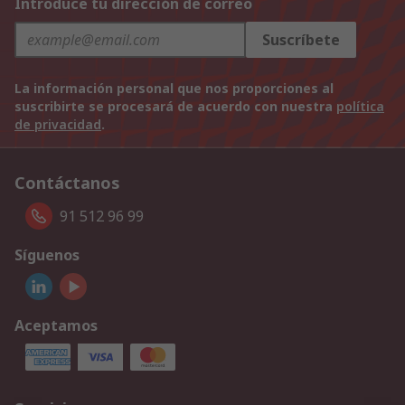
Introduce tu dirección de correo
Suscríbete
La información personal que nos proporciones al
suscribirte se procesará de acuerdo con nuestra
política
de privacidad
.
Contáctanos
91 512 96 99
Síguenos
Aceptamos