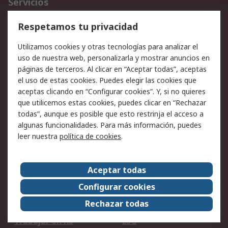
Servicios
Cómo realizar pedidos
Devoluciones
Respetamos tu privacidad
Facturación y pago
Formas de entrega
Utilizamos cookies y otras tecnologías para analizar el
Ofertas
Soporte técnico
uso de nuestra web, personalizarla y mostrar anuncios en
páginas de terceros. Al clicar en “Aceptar todas”, aceptas
Legal
el uso de estas cookies. Puedes elegir las cookies que
aceptas clicando en “Configurar cookies”. Y, si no quieres
Aviso legal
Política de privacidad -
que utilicemos estas cookies, puedes clicar en “Rechazar
Actualizada
todas”, aunque es posible que esto restrinja el acceso a
Política sobre cookies
Seguridad de emails
algunas funcionalidades. Para más información, puedes
Certificaciones de
Condiciones de venta
leer nuestra
política de cookies
.
empresa
Aceptar todas
Acerca de RS
Configurar cookies
Acerca de RS
RS Group
Rechazar todas
RS en el mundo
Sala de prensa
Trabajar en RS
ESG