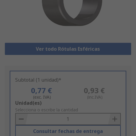
Ver todo Rótulas Esféricas
Subtotal (1 unidad)*
0,77 €
0,93 €
(exc. IVA)
(inc.IVA)
Add
Unidad(es)
to
Selecciona o escribe la cantidad
Basket
Consultar fechas de entrega