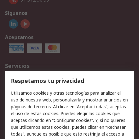
Síguenos
Aceptamos
Servicios
Cómo realizar pedidos
Devoluciones
Respetamos tu privacidad
Facturación y pago
Formas de entrega
Utilizamos cookies y otras tecnologías para analizar el
Ofertas
Soporte técnico
uso de nuestra web, personalizarla y mostrar anuncios en
páginas de terceros. Al clicar en “Aceptar todas”, aceptas
Legal
el uso de estas cookies. Puedes elegir las cookies que
aceptas clicando en “Configurar cookies”. Y, si no quieres
Aviso legal
Política de privacidad -
que utilicemos estas cookies, puedes clicar en “Rechazar
Actualizada
todas”, aunque es posible que esto restrinja el acceso a
Política sobre cookies
Seguridad de emails