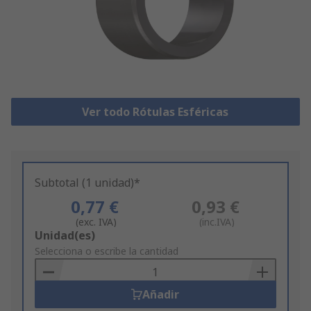
Ver todo Rótulas Esféricas
Subtotal (1 unidad)*
0,77 €
0,93 €
(exc. IVA)
(inc.IVA)
Add
Unidad(es)
to
Selecciona o escribe la cantidad
Basket
Añadir