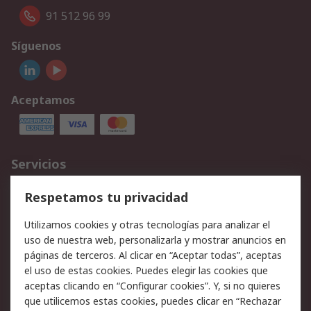
91 512 96 99
Síguenos
Aceptamos
Servicios
Cómo realizar pedidos
Devoluciones
Respetamos tu privacidad
Facturación y pago
Formas de entrega
Utilizamos cookies y otras tecnologías para analizar el
Ofertas
Soporte técnico
uso de nuestra web, personalizarla y mostrar anuncios en
páginas de terceros. Al clicar en “Aceptar todas”, aceptas
Legal
el uso de estas cookies. Puedes elegir las cookies que
aceptas clicando en “Configurar cookies”. Y, si no quieres
Aviso legal
Política de privacidad -
que utilicemos estas cookies, puedes clicar en “Rechazar
Actualizada