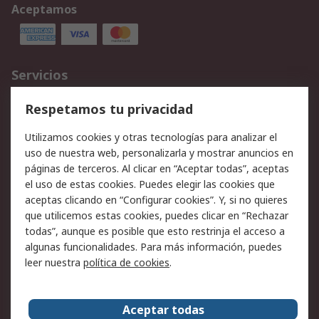
Aceptamos
Servicios
Cómo realizar pedidos
Devoluciones
Respetamos tu privacidad
Facturación y pago
Formas de entrega
Utilizamos cookies y otras tecnologías para analizar el
Ofertas
Soporte técnico
uso de nuestra web, personalizarla y mostrar anuncios en
páginas de terceros. Al clicar en “Aceptar todas”, aceptas
Legal
el uso de estas cookies. Puedes elegir las cookies que
aceptas clicando en “Configurar cookies”. Y, si no quieres
Aviso legal
Política de privacidad -
que utilicemos estas cookies, puedes clicar en “Rechazar
Actualizada
todas”, aunque es posible que esto restrinja el acceso a
Política sobre cookies
Seguridad de emails
algunas funcionalidades. Para más información, puedes
Certificaciones de
Condiciones de venta
leer nuestra
política de cookies
.
empresa
Aceptar todas
Acerca de RS