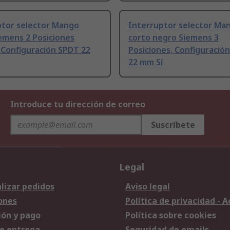
ptor selector Mango
Interruptor selector Ma
emens 2 Posiciones
corto negro Siemens 3
, Configuración SPDT 22
Posiciones, Configuració
22 mm Sí
Introduce tu dirección de correo
Suscríbete
Legal
lizar pedidos
Aviso legal
ones
Política de privacidad - 
ión y pago
Política sobre cookies
e entrega
Seguridad de emails