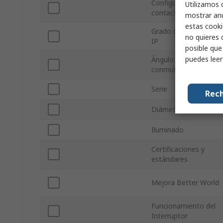
Configuración de
Utilizamos 
contactos
mostrar anu
estas cooki
Grado de protección
no quieres 
IP
posible que
puedes lee
Ángulo de
conmutación
Serie
Rech
Diámetro de recorte
Iluminado
Certificaciones y
estándares
Mejora Better World
Funcionamiento del
Interruptor