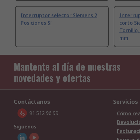
Interruptor selector Siemens 2
Interru
Posiciones Sí
corto Si
Tornillo
mm
Mantente al día de nuestras
novedades y ofertas
Contáctanos
Servicios
91 512 96 99
Cómo rea
Devoluci
Síguenos
Facturac
Formas d