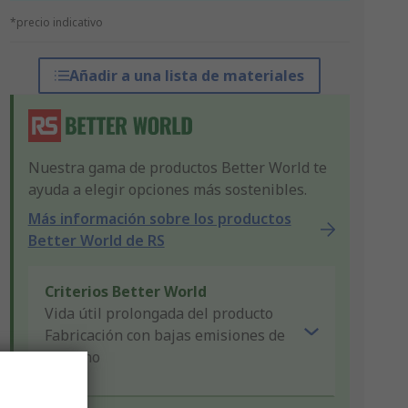
*precio indicativo
Añadir a una lista de materiales
Nuestra gama de productos Better World te
ayuda a elegir opciones más sostenibles.
Más información sobre los productos
Better World de RS
Criterios Better World
Vida útil prolongada del producto
Fabricación con bajas emisiones de
carbono