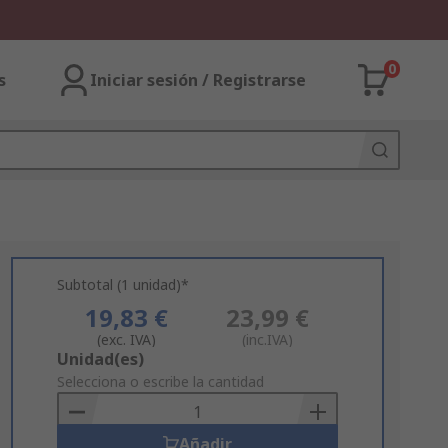
0
s
Iniciar sesión / Registrarse
Subtotal (1 unidad)*
19,83 €
23,99 €
(exc. IVA)
(inc.IVA)
Add
Unidad(es)
to
Selecciona o escribe la cantidad
Basket
Añadir