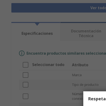
Ver tod
Documentación
Especificaciones
Técnica
Encuentra productos similares selecciona
Seleccionar todo
Atributo
Marca
Tipo de producto
Número de
Respeta
conexiones