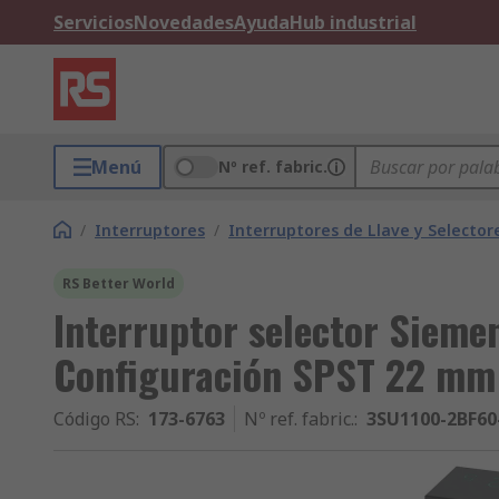
Servicios
Novedades
Ayuda
Hub industrial
Menú
Nº ref. fabric.
/
Interruptores
/
Interruptores de Llave y Selector
RS Better World
Interruptor selector Siemen
Configuración SPST 22 mm
Código RS
:
173-6763
Nº ref. fabric.
:
3SU1100-2BF60