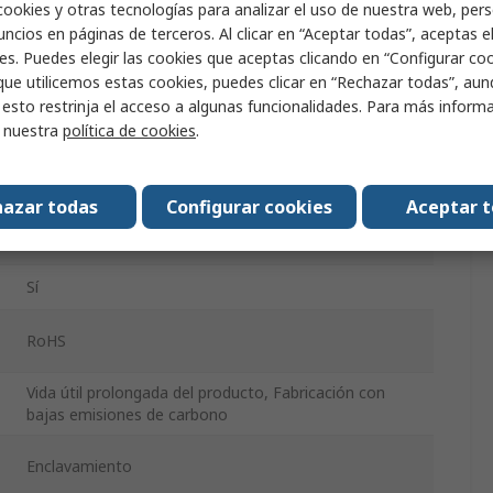
cookies y otras tecnologías para analizar el uso de nuestra web, pers
SPST
ncios en páginas de terceros. Al clicar en “Aceptar todas”, aceptas e
es. Puedes elegir las cookies que aceptas clicando en “Configurar cook
IP67, IP66, IP69K
que utilicemos estas cookies, puedes clicar en “Rechazar todas”, au
 esto restrinja el acceso a algunas funcionalidades. Para más inform
r nuestra
política de cookies
.
90 °
SIRIUS ACT 3SU11
azar todas
Configurar cookies
Aceptar 
22mm
Sí
RoHS
Vida útil prolongada del producto, Fabricación con
bajas emisiones de carbono
Enclavamiento