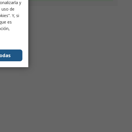
onalizarla y
l uso de
ies”. Y, si
nque es
ación,
todas