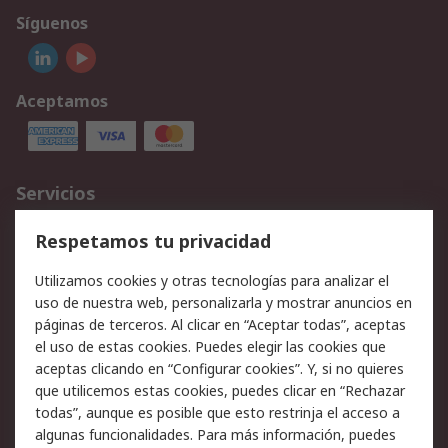
Síguenos
Aceptamos
Servicios
Cómo realizar pedidos
Devoluciones
Respetamos tu privacidad
Facturación y pago
Formas de entrega
Utilizamos cookies y otras tecnologías para analizar el
Ofertas
Soporte técnico
uso de nuestra web, personalizarla y mostrar anuncios en
páginas de terceros. Al clicar en “Aceptar todas”, aceptas
Legal
el uso de estas cookies. Puedes elegir las cookies que
aceptas clicando en “Configurar cookies”. Y, si no quieres
Aviso legal
Política de privacidad -
que utilicemos estas cookies, puedes clicar en “Rechazar
Actualizada
todas”, aunque es posible que esto restrinja el acceso a
Política sobre cookies
Seguridad de emails
algunas funcionalidades. Para más información, puedes