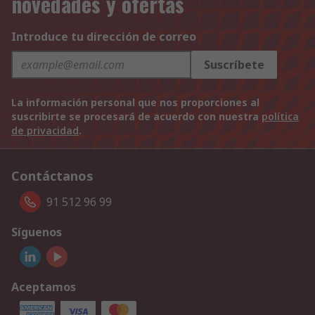
novedades y ofertas
Introduce tu dirección de correo
Suscríbete
La información personal que nos proporciones al
suscribirte se procesará de acuerdo con nuestra
política
de privacidad
.
Contáctanos
91 512 96 99
Síguenos
Aceptamos