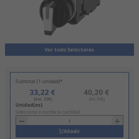
Ver todo Selectores
Subtotal (1 unidad)*
33,22 €
40,20 €
(exc. IVA)
(inc.IVA)
Add
Unidad(es)
to
Selecciona o escribe la cantidad
Basket
Añadir