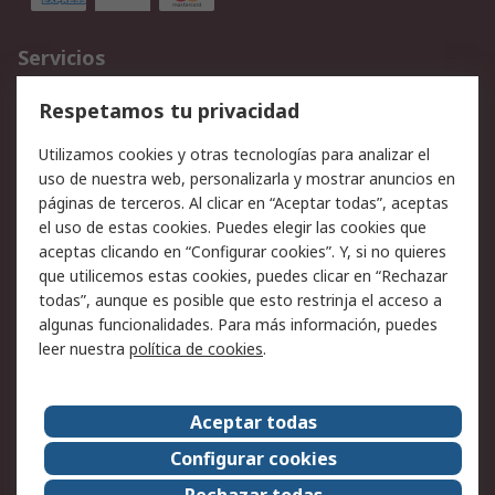
Servicios
Cómo realizar pedidos
Devoluciones
Respetamos tu privacidad
Facturación y pago
Formas de entrega
Utilizamos cookies y otras tecnologías para analizar el
Ofertas
Soporte técnico
uso de nuestra web, personalizarla y mostrar anuncios en
páginas de terceros. Al clicar en “Aceptar todas”, aceptas
Legal
el uso de estas cookies. Puedes elegir las cookies que
aceptas clicando en “Configurar cookies”. Y, si no quieres
Aviso legal
Política de privacidad -
que utilicemos estas cookies, puedes clicar en “Rechazar
Actualizada
todas”, aunque es posible que esto restrinja el acceso a
Política sobre cookies
Seguridad de emails
algunas funcionalidades. Para más información, puedes
Certificaciones de
Condiciones de venta
leer nuestra
política de cookies
.
empresa
Aceptar todas
Acerca de RS
Configurar cookies
Acerca de RS
RS Group