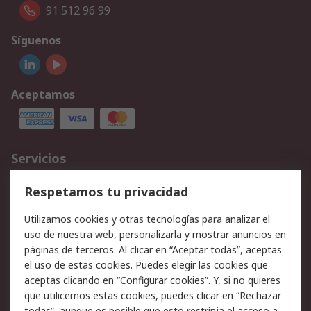
91 512 96 99
Síguenos
Aceptamos
Servicios
Cómo realizar pedidos
Devoluciones
Respetamos tu privacidad
Facturación y pago
Formas de entrega
Utilizamos cookies y otras tecnologías para analizar el
Ofertas
Soporte técnico
uso de nuestra web, personalizarla y mostrar anuncios en
páginas de terceros. Al clicar en “Aceptar todas”, aceptas
Legal
el uso de estas cookies. Puedes elegir las cookies que
aceptas clicando en “Configurar cookies”. Y, si no quieres
Aviso legal
Política de privacidad -
que utilicemos estas cookies, puedes clicar en “Rechazar
Actualizada
todas”, aunque es posible que esto restrinja el acceso a