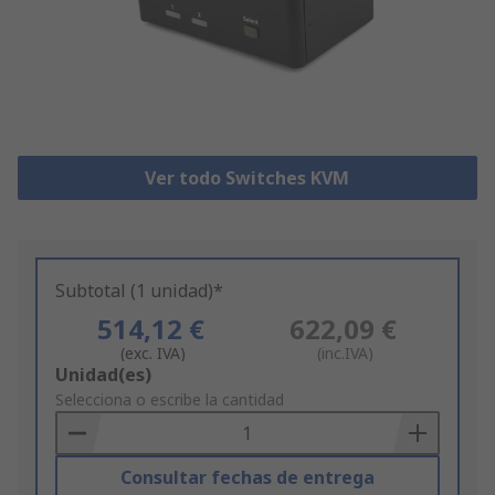
Ver todo Switches KVM
Subtotal (1 unidad)*
514,12 €
622,09 €
(exc. IVA)
(inc.IVA)
Add
Unidad(es)
to
Selecciona o escribe la cantidad
Basket
Consultar fechas de entrega