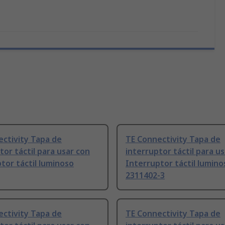
ctivity Tapa de
TE Connectivity Tapa de
tor táctil para usar con
interruptor táctil para u
tor táctil luminoso
Interruptor táctil lumino
2311402-3
ctivity Tapa de
TE Connectivity Tapa de