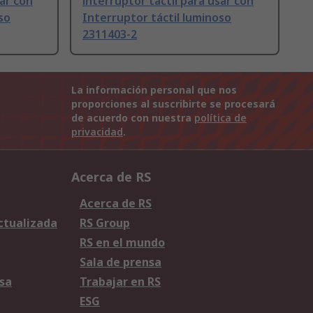
sar con
interruptor táctil para usar con
so
Interruptor táctil luminoso
2311403-2
La información personal que nos
proporciones al suscribirte se procesará
de acuerdo con nuestra
política de
privacidad
.
Acerca de RS
Acerca de RS
Actualizada
RS Group
RS en el mundo
Sala de prensa
sa
Trabajar en RS
ESG