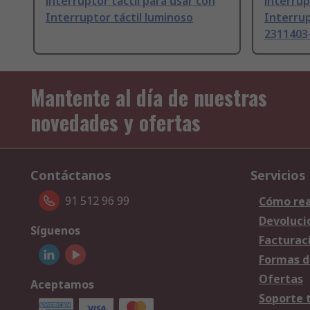
interruptor táctil para usar con
interrup
Interruptor táctil luminoso
Interrup
2311403
Mantente al día de nuestras
novedades y ofertas
Contáctanos
Servicios
91 512 96 99
Cómo rea
Devoluci
Síguenos
Facturac
Formas d
Ofertas
Aceptamos
Soporte 