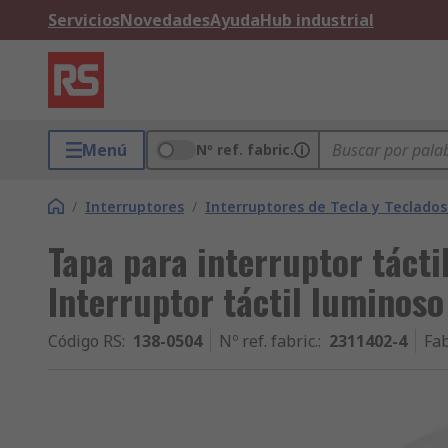
Servicios
Novedades
Ayuda
Hub industrial
Menú
Nº ref. fabric.
/
Interruptores
/
Interruptores de Tecla y Teclado
Tapa para interruptor tácti
Interruptor táctil luminoso
Código RS
:
138-0504
Nº ref. fabric.
:
2311402-4
Fab