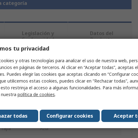
a categoría
Legislación y
Datos del
Conformidad
Producto
mos tu privacidad
cookies y otras tecnologías para analizar el uso de nuestra web, pers
ndo uno o varios atributos.
ncios en páginas de terceros. Al clicar en “Aceptar todas”, aceptas e
es. Puedes elegir las cookies que aceptas clicando en “Configurar cook
Valor
que utilicemos estas cookies, puedes clicar en “Rechazar todas”, au
 esto restrinja el acceso a algunas funcionalidades. Para más inform
TE Connectivity
r nuestra
política de cookies
.
cesorio
Tapa
azar todas
Configurar cookies
Aceptar 
 Con
Interruptor táctil luminoso
a Tapa
Azul