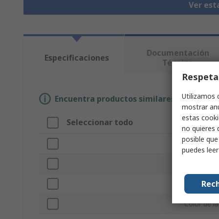
Ver est
Documentación
Especificaciones
Técnica
Respeta
Utilizamos 
Encuentra productos similares selecciona
mostrar anu
estas cooki
Seleccionar todo
Atributo
no quieres 
posible que
Marca
puedes lee
Tipo de Ac
Rech
Para Usar
Color de l