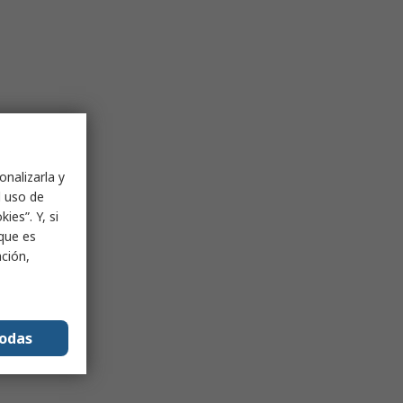
onalizarla y
l uso de
ies”. Y, si
nque es
ación,
todas