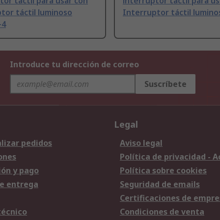
tor táctil para usar con
interruptor táctil para u
tor táctil luminoso
Interruptor táctil lumino
-4
Introduce tu dirección de correo
Suscríbete
Legal
lizar pedidos
Aviso legal
ones
Política de privacidad - 
ión y pago
Política sobre cookies
e entrega
Seguridad de emails
Certificaciones de empre
técnico
Condiciones de venta