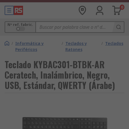
0
Nº ref. fabric.
/
Informática y
/
Teclados y
/
Teclados
Periféricos
Ratones
Teclado KYBAC301-BTBK-AR
Ceratech, Inalámbrico, Negro,
USB, Estándar, QWERTY (Árabe)