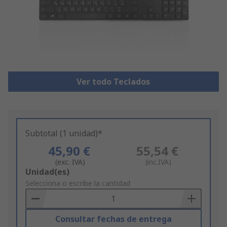
Ver todo Teclados
Subtotal (1 unidad)*
45,90 €
55,54 €
(exc. IVA)
(inc.IVA)
Add
Unidad(es)
to
Selecciona o escribe la cantidad
Basket
Consultar fechas de entrega