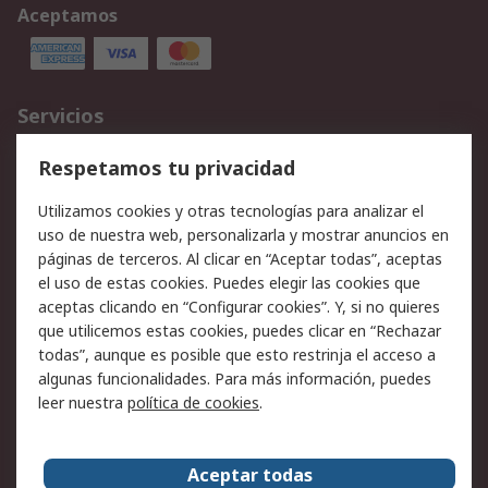
Aceptamos
Servicios
Cómo realizar pedidos
Devoluciones
Respetamos tu privacidad
Facturación y pago
Formas de entrega
Utilizamos cookies y otras tecnologías para analizar el
Ofertas
Soporte técnico
uso de nuestra web, personalizarla y mostrar anuncios en
páginas de terceros. Al clicar en “Aceptar todas”, aceptas
Legal
el uso de estas cookies. Puedes elegir las cookies que
aceptas clicando en “Configurar cookies”. Y, si no quieres
Aviso legal
Política de privacidad -
que utilicemos estas cookies, puedes clicar en “Rechazar
Actualizada
todas”, aunque es posible que esto restrinja el acceso a
Política sobre cookies
Seguridad de emails
algunas funcionalidades. Para más información, puedes
Certificaciones de
Condiciones de venta
leer nuestra
política de cookies
.
empresa
Aceptar todas
Acerca de RS