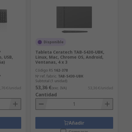
Disponible
P
Tableta Ceratech TAB-S430-UBK,
, USB,
Linux, Mac, Chrome OS, Android,
ña)
Ventanas, 4 x 3
Código RS
162-378
P
Nº ref. fabric.
TAB-S430-UBK
Subtotal (1 unidad)
53,36 €
,76 €/unidad
(exc. IVA)
53,36 €/unidad
Cantidad
Añadir
Comparar