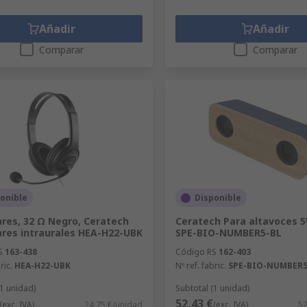
Añadir
Añadir
Comparar
Comparar
onible
Disponible
ares, 32 Ω Negro, Ceratech
Ceratech Para altavoces 
ares intraurales HEA-H22-UBK
SPE-BIO-NUMBER5-BL
S
163-438
Código RS
162-403
ric.
HEA-H22-UBK
Nº ref. fabric.
SPE-BIO-NUMBER5
(1 unidad)
Subtotal (1 unidad)
52,43 €
(exc. IVA)
24,75 €/unidad
(exc. IVA)
52