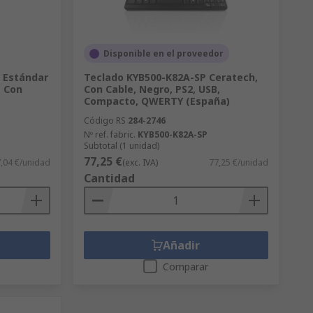
Disponible en el proveedor
 Estándar
Teclado KYB500-K82A-SP Ceratech,
 Con
Con Cable, Negro, PS2, USB,
Compacto, QWERTY (España)
Código RS
284-2746
Nº ref. fabric.
KYB500-K82A-SP
Subtotal (1 unidad)
77,25 €
,04 €/unidad
(exc. IVA)
77,25 €/unidad
Cantidad
Añadir
Comparar