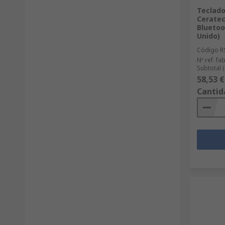
Teclad
Ceratec
Bluetoo
Unido)
Código R
Nº ref. fab
Subtotal 
58,53 €
Cantid