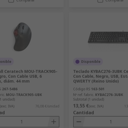
onible
Disponible
all Ceratech MOU-TRACK905-
Teclado KYBAC276-3UBK Ce
ro, Con Cable USB, 6
Con Cable, Negro, USB, Est
, diám. 44 mm
QWERTY (Reino Unido)
S
267-5486
Código RS
163-501
ric.
MOU-TRACK905-UBK
Nº ref. fabric.
KYBAC276-3UBK
(1 unidad)
Subtotal (1 unidad)
13,55 €
(exc. IVA)
76,08 €/unidad
(exc. IVA)
13
ad
Cantidad