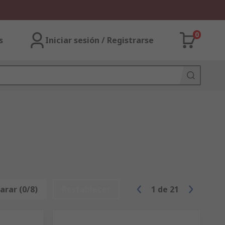
0
s
Iniciar sesión / Registrarse
rar (0/8)
Restablecer
1
de
21