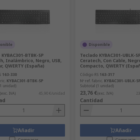
onible
Disponible
o KYBAC301-BTBK-SP
Teclado KYBAC301-UBLK-S
h, Inalámbrico, Negro, USB,
Ceratech, Con Cable, Negro
r, QWERTY (España)
Compacto, QWERTY (Espa
S
163-330
Código RS
163-317
ric.
KYBAC301-BTBK-SP
Nº ref. fabric.
KYBAC301-UBLK-S
(1 unidad)
Subtotal (1 unidad)
23,76 €
(exc. IVA)
45,90 €/unidad
(exc. IVA)
23
ad
Cantidad
Añadir
Añadir
Comparar
Comparar