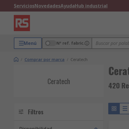
Servicios
Novedades
Ayuda
Hub industrial
Menú
Nº ref. fabric.
/
Comprar por marca
/
Ceratech
Cera
Ceratech
420 Re
Filtros
Disponibilidad