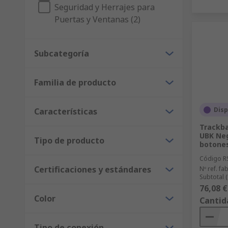
Seguridad y Herrajes para
Puertas y Ventanas (2)
Subcategoría
Familia de producto
Disp
Características
Trackb
UBK Neg
Tipo de producto
botones
Código R
Certificaciones y estándares
Nº ref. fab
Subtotal 
76,08 €
Color
Cantid
Tipo de conexión