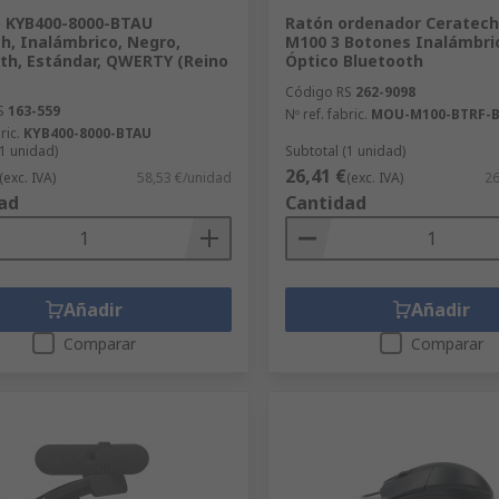
o KYB400-8000-BTAU
Ratón ordenador Ceratech
h, Inalámbrico, Negro,
M100 3 Botones Inalámbri
th, Estándar, QWERTY (Reino
Óptico Bluetooth
Código RS
262-9098
S
163-559
Nº ref. fabric.
MOU-M100-BTRF-
ric.
KYB400-8000-BTAU
(1 unidad)
Subtotal (1 unidad)
26,41 €
(exc. IVA)
58,53 €/unidad
(exc. IVA)
26
ad
Cantidad
Añadir
Añadir
Comparar
Comparar