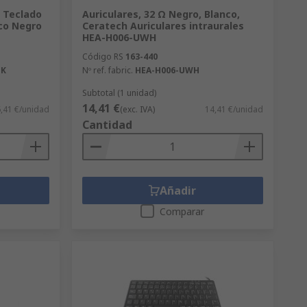
 Teclado
Auriculares, 32 Ω Negro, Blanco,
co Negro
Ceratech Auriculares intraurales
HEA-H006-UWH
Código RS
163-440
BK
Nº ref. fabric.
HEA-H006-UWH
Subtotal (1 unidad)
14,41 €
,41 €/unidad
(exc. IVA)
14,41 €/unidad
Cantidad
Añadir
Comparar