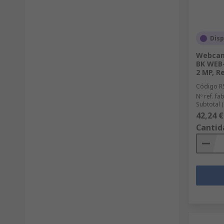
Disp
Webcam
BK WEB-
2 MP, Re
Código R
Nº ref. fab
Subtotal 
42,24 €
Cantid