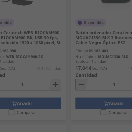
onible
Disponible
 Ceratech WEB-BIOCAM900-
Ratón ordenador Ceratech
BIOCAM900-BK, USB 30 fps,
MOUAC1330-BLK 3 Botones
solución 1920 x 1080 pixel, Sí
Cable Negro Óptico PS2
S
162-396
Código RS
163-403
ric.
WEB-BIOCAM900-BK
Nº ref. fabric.
MOUAC1330-BLK
(1 unidad)
Subtotal (1 unidad)
17,04 €
(exc. IVA)
42,24 €/unidad
(exc. IVA)
17
ad
Cantidad
Añadir
Añadir
Comparar
Comparar