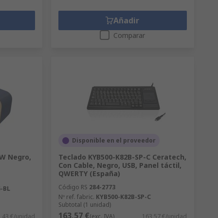
Añadir
Comparar
Disponible en el proveedor
5W Negro,
Teclado KYB500-K82B-SP-C Ceratech,
Con Cable, Negro, USB, Panel táctil,
QWERTY (España)
Código RS
284-2773
-BL
Nº ref. fabric.
KYB500-K82B-SP-C
Subtotal (1 unidad)
163,57 €
,43 €/unidad
(exc. IVA)
163,57 €/unidad