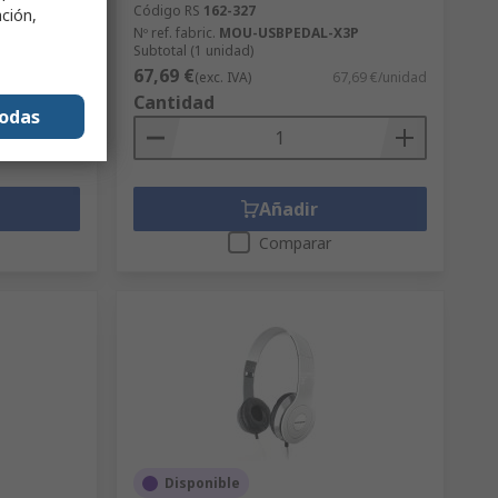
Código RS
162-327
ación,
P
Nº ref. fabric.
MOU-USBPEDAL-X3P
Subtotal (1 unidad)
67,69 €
,72 €/unidad
(exc. IVA)
67,69 €/unidad
Cantidad
todas
Añadir
Comparar
Disponible