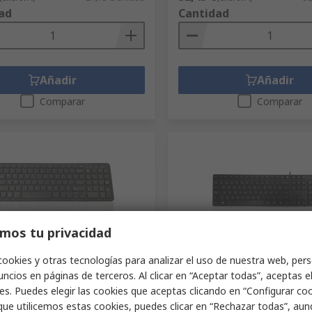
ad
Cantidad
Añadir
Añadir
Comparar
Comparar
mos tu privacidad
tado temporalmente
Disponible
cookies y otras tecnologías para analizar el uso de nuestra web, pers
ncios en páginas de terceros. Al clicar en “Aceptar todas”, aceptas e
 KYB-BIO960-BTBK Ceratech,
Teclado KYBAC301-PBLK-S
rico, Negro, Bluetooth,
Ceratech, Con Cable, Negro
es. Puedes elegir las cookies que aceptas clicando en “Configurar cook
to, QWERTY (Reino Unido)
MultiMedia, QWERTY (Espa
que utilicemos estas cookies, puedes clicar en “Rechazar todas”, au