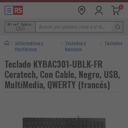
0
Nº ref. fabric.
/
Informática y
/
Teclados y
/
Teclados
Periféricos
Ratones
Teclado KYBAC301-UBLK-FR
Ceratech, Con Cable, Negro, USB,
MultiMedia, QWERTY (francés)