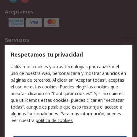
Aceptamos
Servicios
Cómo realizar pedidos
Devoluciones
Respetamos tu privacidad
Facturación y pago
Formas de entrega
Utilizamos cookies y otras tecnologías para analizar el
Ofertas
Soporte técnico
uso de nuestra web, personalizarla y mostrar anuncios en
páginas de terceros. Al clicar en “Aceptar todas”, aceptas
Legal
el uso de estas cookies. Puedes elegir las cookies que
aceptas clicando en “Configurar cookies”. Y, si no quieres
Aviso legal
Política de privacidad -
que utilicemos estas cookies, puedes clicar en “Rechazar
Actualizada
todas”, aunque es posible que esto restrinja el acceso a
Política sobre cookies
Seguridad de emails
algunas funcionalidades. Para más información, puedes
Certificaciones de
Condiciones de venta
leer nuestra
política de cookies
.
empresa