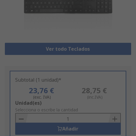
Ver todo Teclados
Subtotal (1 unidad)*
23,76 €
28,75 €
(exc. IVA)
(inc.IVA)
Add
Unidad(es)
to
Selecciona o escribe la cantidad
Basket
Añadir