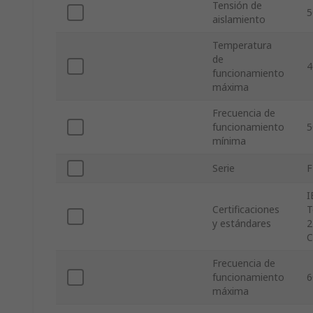
Tensión de
5
aislamiento
Temperatura
de
4
funcionamiento
máxima
Frecuencia de
funcionamiento
5
mínima
Serie
F
I
Certificaciones
T
y estándares
2
C
Frecuencia de
funcionamiento
6
máxima