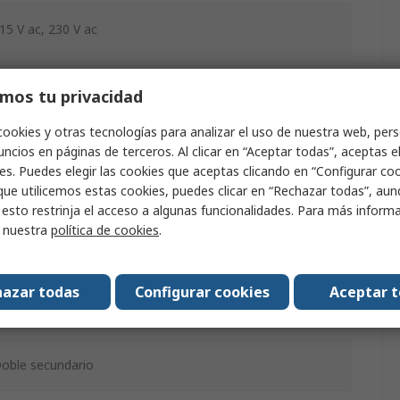
15 V ac, 230 V ac
mos tu privacidad
6.5mm
cookies y otras tecnologías para analizar el uso de nuestra web, pers
ncios en páginas de terceros. Al clicar en “Aceptar todas”, aceptas e
49mm
es. Puedes elegir las cookies que aceptas clicando en “Configurar cook
que utilicemos estas cookies, puedes clicar en “Rechazar todas”, au
2VA
 esto restrinja el acceso a algunas funcionalidades. Para más inform
r nuestra
política de cookies
.
70mm
.98kg
azar todas
Configurar cookies
Aceptar 
asador
oble secundario