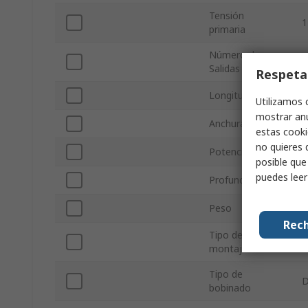
Tensión
1
primaria
Número de
2
Salidas
Respeta
Longitud
8
Utilizamos 
mostrar anu
Anchura
estas cooki
no quieres 
Potencia
5
posible que
puedes lee
Profundidad
Peso
0
Rech
Tipo de
P
montaje
Tipo de
D
bobinado