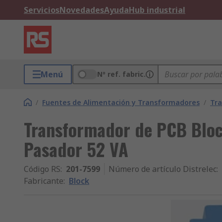
Servicios
Novedades
Ayuda
Hub industrial
Menú
Nº ref. fabric.
/
Fuentes de Alimentación y Transformadores
/
Tr
Transformador de PCB Block
Pasador 52 VA
Código RS
:
201-7599
Número de artículo Distrelec
:
Fabricante
:
Block