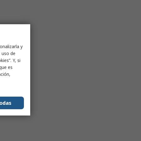
onalizarla y
l uso de
ies”. Y, si
nque es
ación,
todas