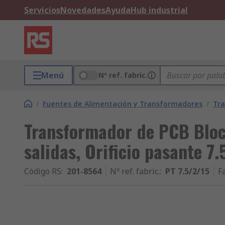
Servicios
Novedades
Ayuda
Hub industrial
Menú
Nº ref. fabric.
/
Fuentes de Alimentación y Transformadores
/
Tr
Transformador de PCB Bloc
salidas, Orificio pasante 7.
Código RS
:
201-8564
Nº ref. fabric.
:
PT 7.5/2/15
F