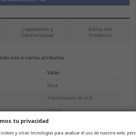
Legislación y
Datos del
Conformidad
Producto
ndo uno o varios atributos.
Valor
Block
Transformador de PCB
15 V ac
mos tu privacidad
230 V ac
cookies y otras tecnologías para analizar el uso de nuestra web, pers
2