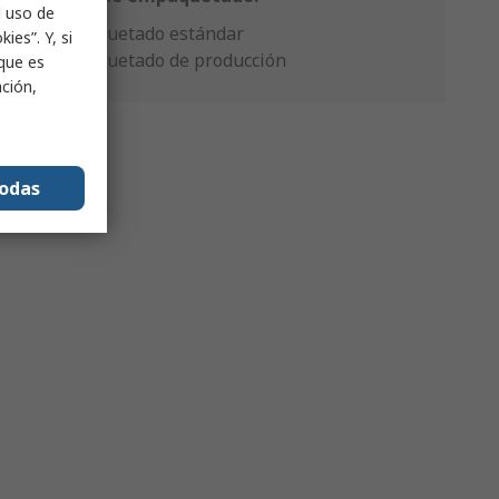
l uso de
Empaquetado estándar
ies”. Y, si
Empaquetado de producción
nque es
ación,
todas