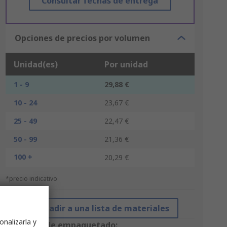
Consultar fechas de entrega
Opciones de precios por volumen
Unidad(es)
Por unidad
1 - 9
29,88 €
10 - 24
23,67 €
25 - 49
22,47 €
50 - 99
21,36 €
100 +
20,29 €
*precio indicativo
Añadir a una lista de materiales
onalizarla y
Opciones de empaquetado: