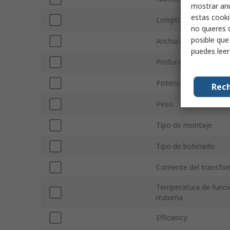
mostrar anu
estas cooki
Longitud
no quieres 
posible que
Anchura
puedes lee
Profundidad
Potencia
Rech
Peso
Tipo de montaje
Tipo de bobinado
Corriente del transf
Temperatura de func
máxima
Efficiency