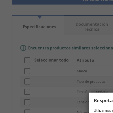
Documentación
Especificaciones
Técnica
Encuentra productos similares selecciona
Seleccionar todo
Atributo
Marca
Tipo de producto
Tensión secundaria
Respeta
Tensión primaria
Utilizamos 
Número de Salidas