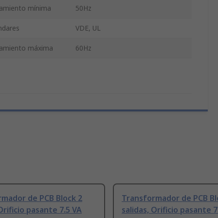
namiento mínima
50Hz
ándares
VDE, UL
onamiento máxima
60Hz
rmador de PCB Block 2
Transformador de PCB Bl
Orificio pasante 7.5 VA
salidas, Orificio pasante 7