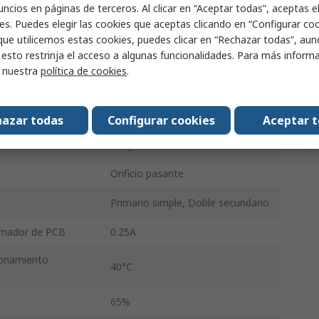
ncios en páginas de terceros. Al clicar en “Aceptar todas”, aceptas e
es. Puedes elegir las cookies que aceptas clicando en “Configurar cook
51mm
que utilicemos estas cookies, puedes clicar en “Rechazar todas”, au
 esto restrinja el acceso a algunas funcionalidades. Para más inform
36mm
r nuestra
política de cookies
.
43mm
7.5VA
azar todas
Configurar cookies
Aceptar 
280g
Orificio pasante
Primario simple, Doble secundario
ormador de PCB
0.25A
ionamiento
40°C
65%