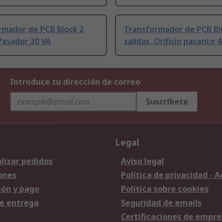
rmador de PCB Block 2
Transformador de PCB Bl
 Pasador 30 VA
salidas, Orificio pasante 4
Introduce tu dirección de correo
Suscríbete
Legal
lizar pedidos
Aviso legal
ones
Política de privacidad - 
ión y pago
Política sobre cookies
e entrega
Seguridad de emails
Certificaciones de empre