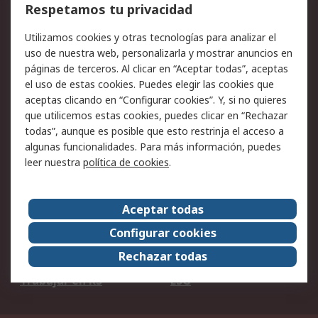
Cómo realizar pedidos
Devoluciones
Respetamos tu privacidad
Facturación y pago
Formas de entrega
Utilizamos cookies y otras tecnologías para analizar el
Ofertas
Soporte técnico
uso de nuestra web, personalizarla y mostrar anuncios en
páginas de terceros. Al clicar en “Aceptar todas”, aceptas
Legal
el uso de estas cookies. Puedes elegir las cookies que
aceptas clicando en “Configurar cookies”. Y, si no quieres
Aviso legal
Política de privacidad -
que utilicemos estas cookies, puedes clicar en “Rechazar
Actualizada
todas”, aunque es posible que esto restrinja el acceso a
Política sobre cookies
Seguridad de emails
algunas funcionalidades. Para más información, puedes
Certificaciones de
Condiciones de venta
leer nuestra
política de cookies
.
empresa
Aceptar todas
Acerca de RS
Configurar cookies
Acerca de RS
RS Group
Rechazar todas
RS en el mundo
Sala de prensa
Trabajar en RS
ESG