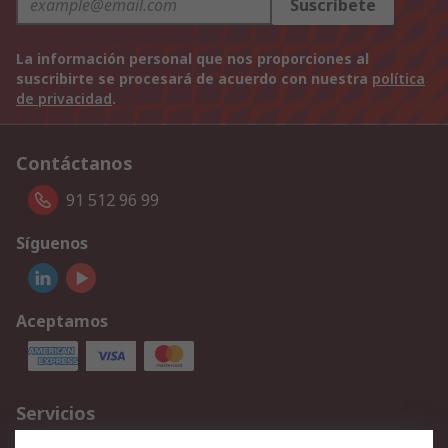
Suscríbete
La información personal que nos proporciones al
suscribirte se procesará de acuerdo con nuestra
política
de privacidad
.
Contáctanos
91 512 96 99
Síguenos
Aceptamos
Servicios