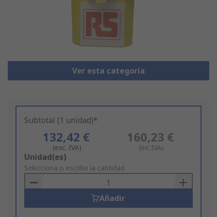
Ver esta categoría
Subtotal (1 unidad)*
132,42 €
160,23 €
(exc. IVA)
(inc.IVA)
Add
Unidad(es)
to
Selecciona o escribe la cantidad
Basket
Añadir