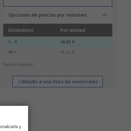
Opciones de precios por volumen
Unidad(es)
Por unidad
1 - 9
46,83 €
10 +
41,12 €
*precio indicativo
Añadir a una lista de materiales
onalizarla y