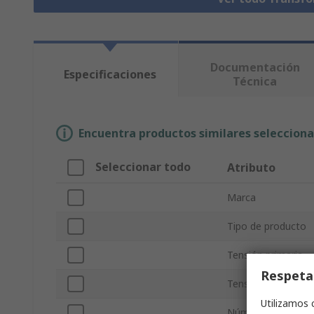
Documentación
Especificaciones
Técnica
Encuentra productos similares selecciona
Seleccionar todo
Atributo
Marca
Tipo de producto
Tensión primaria
Respeta
Tensión secundari
Utilizamos 
Número de Salidas