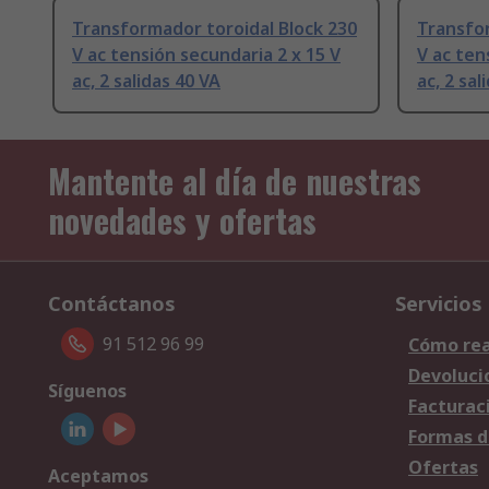
Transformador toroidal Block 230
Transfor
V ac tensión secundaria 2 x 15 V
V ac ten
ac, 2 salidas 40 VA
ac, 2 sal
Mantente al día de nuestras
novedades y ofertas
Contáctanos
Servicios
91 512 96 99
Cómo rea
Devoluci
Síguenos
Facturac
Formas d
Ofertas
Aceptamos