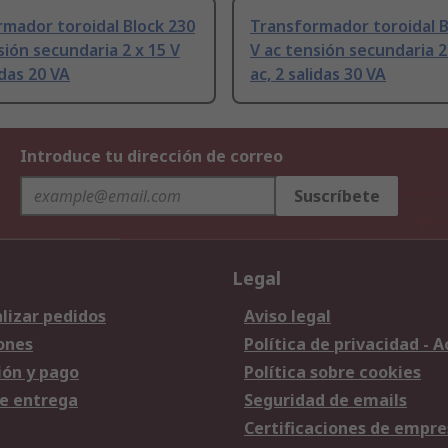
mador toroidal Block 230
Transformador toroidal B
sión secundaria 2 x 15 V
V ac tensión secundaria 2
idas 20 VA
ac, 2 salidas 30 VA
Introduce tu dirección de correo
Suscríbete
Legal
lizar pedidos
Aviso legal
ones
Política de privacidad - 
ión y pago
Política sobre cookies
e entrega
Seguridad de emails
Certificaciones de empre