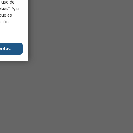
l uso de
ies”. Y, si
nque es
ación,
todas