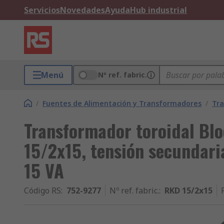
Servicios
Novedades
Ayuda
Hub industrial
Menú
Nº ref. fabric.
/
Fuentes de Alimentación y Transformadores
/
Tr
Transformador toroidal Bl
15/2x15, tensión secundaria
15 VA
Código RS
:
752-9277
Nº ref. fabric.
:
RKD 15/2x15