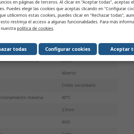
ncios en páginas de terceros. Al clicar en “Aceptar todas”, aceptas e
es. Puedes elegir las cookies que aceptas clicando en “Configurar cook
15VA
que utilicemos estas cookies, puedes clicar en “Rechazar todas”, au
 esto restrinja el acceso a algunas funcionalidades. Para más inform
320g
r nuestra
política de cookies
.
59mm
cionamiento mínima
50Hz
azar todas
Configurar cookies
Aceptar 
cionamiento máxima
60Hz
Abierto
Doble secundario
uncionamiento máxima
40°C
27mm
RKD