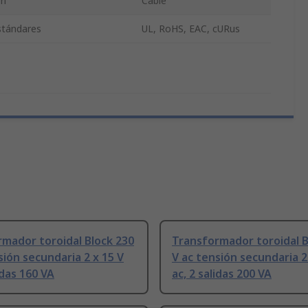
ón
Cable
estándares
UL, RoHS, EAC, cURus
mador toroidal Block 230
Transformador toroidal B
sión secundaria 2 x 15 V
V ac tensión secundaria 2
idas 160 VA
ac, 2 salidas 200 VA