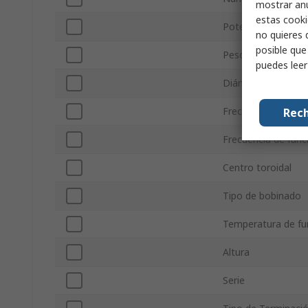
mostrar anu
estas cooki
Potencia
no quieres 
posible que
Peso
puedes lee
Diámetro
Frecuencia de fun
Rech
Frecuencia de fun
Centro toroidal
Tipo de bobinado
Temperatura de f
Altura
Serie