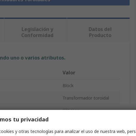
Legislación y
Datos del
Conformidad
Producto
ndo uno o varios atributos.
Valor
Block
Transformador toroidal
230 V ac
mos tu privacidad
a
2 x 15 V ac
cookies y otras tecnologías para analizar el uso de nuestra web, pers
2