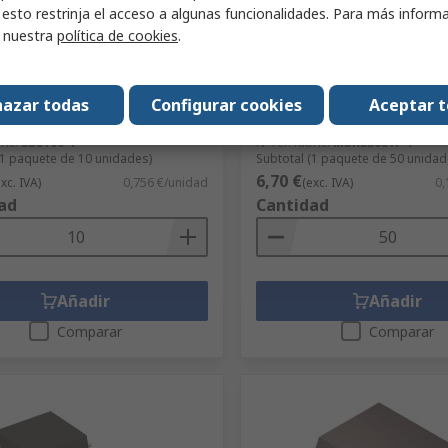
 esto restrinja el acceso a algunas funcionalidades. Para más inform
onible
Disponible
r nuestra
política de cookies
.
etex Diodo, SB5100-T, Diodo
DiodesZetex AEC-Q101 Dio
y, 5 A, 100 V, DO-201AD, 2
MBR230S1F-7, Diodo Schottk
V, SOD-123, 2 pines
azar todas
Configurar cookies
Aceptar 
S
751-4843
Código RS
921-1218
ric.
SB5100-T
Nº ref. fabric.
MBR230S1F-7
(1 paquete de 10 unidades)
Subtotal (1 paquete de 50 unidad
6,70 €
exc. IVA)
0,756 €/unidad
(exc. IVA)
0,
ad
Cantidad
Añadir
Añadir
Comparar
Comparar