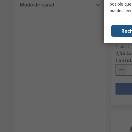
posible que
Modo de canal
Disp
puedes lee
DiodesZ
Schottk
pines
Rech
Código R
Nº ref. fab
Subtotal 
7,56 €
(
Cantid