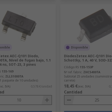
onible
Disponible
etex AEC-Q101 Diodo,
DiodesZetex AEC-Q101 Dio
0TA, Nivel de fugas bajo, 1.1
Schottky, 1 A, 40 V, SOD-32
 4 ns, SOT-23, 3 pines
Código RS
155-153P
S
155-169
Nº ref. fabric.
ZHCS400TA
ric.
ZLLS1000TA
Subtotal 25 unidades (suministr
(1 paquete de 10 unidades)
carrete)
18,45 €
exc. IVA)
0,578 €/unidad
(exc. IVA)
0,
ad
Cantidad