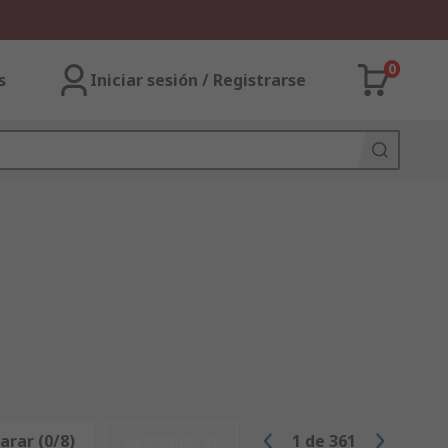
0
s
Iniciar sesión / Registrarse
rar (0/8)
Restablecer
1
de
361