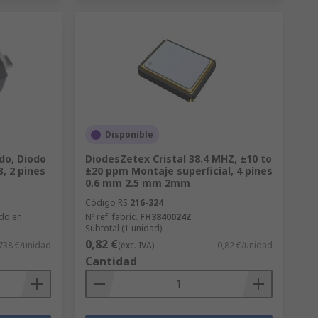
Disponible
do, Diodo
DiodesZetex Cristal 38.4 MHZ, ±10 to
3, 2 pines
±20 ppm Montaje superficial, 4 pines
0.6 mm 2.5 mm 2mm
Código RS
216-324
ado en
Nº ref. fabric.
FH3840024Z
Subtotal (1 unidad)
0,82 €
738 €/unidad
(exc. IVA)
0,82 €/unidad
Cantidad