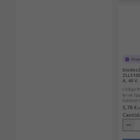
Disp
DiodesZ
ZLLS100
A, 40 V,
Código R
Nº ref. fab
Subtotal 
5,78 €
(
Cantid