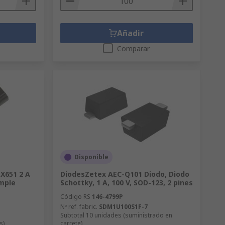
Añadir
Comparar
Disponible
X651 2 A
DiodesZetex AEC-Q101 Diodo, Diodo
imple
Schottky, 1 A, 100 V, SOD-123, 2 pines
Código RS
146-4799P
Nº ref. fabric.
SDM1U100S1F-7
Subtotal 10 unidades (suministrado en
s)
carrete)