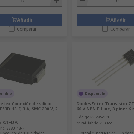
Añadir
Añadir
Comparar
Comparar
onible
Disponible
etex Conexión de silicio
DiodesZetex Transistor ZT
ES3D-13-F, 3 A, SMC 200 V, 2
60 V NPN E-Line, 3 pines S
Código RS
295-501
S
751-4376
Nº ref. fabric.
ZTX651
ric.
ES3D-13-F
(1 paquete de 10 unidades)
Subtotal (1 paquete de 5 unidade