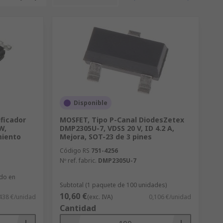
Disponible
ficador
MOSFET, Tipo P-Canal DiodesZetex
W,
DMP2305U-7, VDSS 20 V, ID 4.2 A,
miento
Mejora, SOT-23 de 3 pines
Código RS
751-4256
Nº ref. fabric.
DMP2305U-7
ado en
Subtotal (1 paquete de 100 unidades)
10,60 €
438 €/unidad
(exc. IVA)
0,106 €/unidad
Cantidad