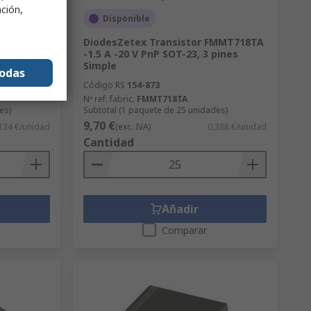
ación,
Disponible
do,
DiodesZetex Transistor FMMT718TA
y, 2 A, 30
-1.5 A -20 V PnP SOT-23, 3 pines
Simple
todas
Código RS
154-873
Nº ref. fabric.
FMMT718TA
es)
Subtotal (1 paquete de 25 unidades)
9,70 €
134 €/unidad
(exc. IVA)
0,388 €/unidad
Cantidad
Añadir
Comparar