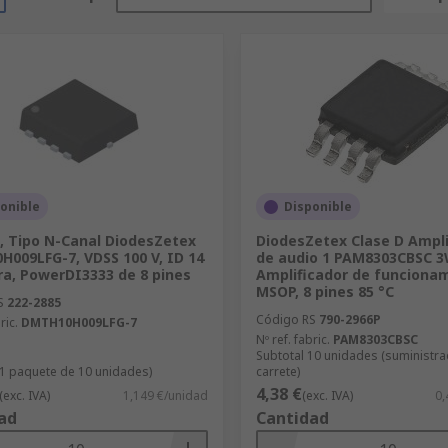
onible
Disponible
 Tipo N-Canal DiodesZetex
DiodesZetex Clase D Ampli
009LFG-7, VDSS 100 V, ID 14
de audio 1 PAM8303CBSC 3
ra, PowerDI3333 de 8 pines
Amplificador de funciona
MSOP, 8 pines 85 °C
S
222-2885
Código RS
790-2966P
ric.
DMTH10H009LFG-7
Nº ref. fabric.
PAM8303CBSC
Subtotal 10 unidades (suministr
(1 paquete de 10 unidades)
carrete)
4,38 €
(exc. IVA)
1,149 €/unidad
(exc. IVA)
0,
ad
Cantidad