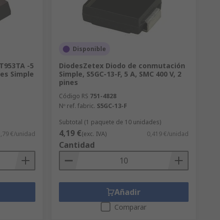
Disponible
T953TA -5
DiodesZetex Diodo de conmutación
nes Simple
Simple, S5GC-13-F, 5 A, SMC 400 V, 2
pines
Código RS
751-4828
Nº ref. fabric.
S5GC-13-F
Subtotal (1 paquete de 10 unidades)
4,19 €
,79 €/unidad
(exc. IVA)
0,419 €/unidad
Cantidad
Añadir
Comparar