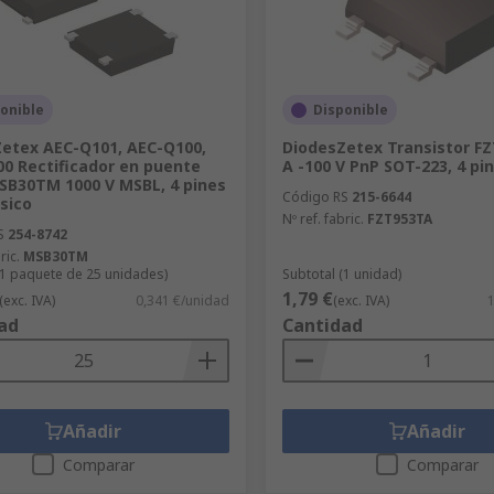
onible
Disponible
etex AEC-Q101, AEC-Q100,
DiodesZetex Transistor FZ
0 Rectificador en puente
A -100 V PnP SOT-223, 4 pi
SB30TM 1000 V MSBL, 4 pines
Código RS
215-6644
sico
Nº ref. fabric.
FZT953TA
S
254-8742
ric.
MSB30TM
(1 paquete de 25 unidades)
Subtotal (1 unidad)
1,79 €
(exc. IVA)
0,341 €/unidad
(exc. IVA)
1
ad
Cantidad
Añadir
Añadir
Comparar
Comparar