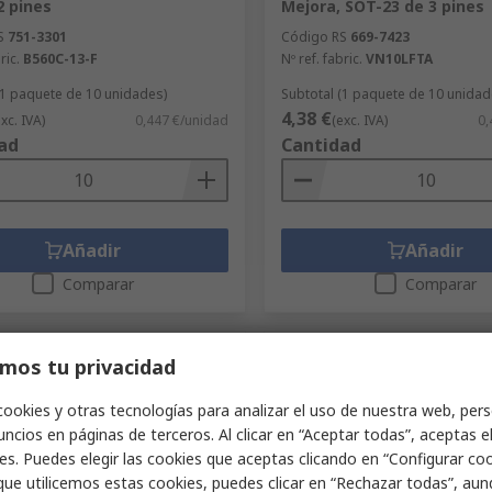
2 pines
Mejora, SOT-23 de 3 pines
S
751-3301
Código RS
669-7423
ric.
B560C-13-F
Nº ref. fabric.
VN10LFTA
(1 paquete de 10 unidades)
Subtotal (1 paquete de 10 unidad
4,38 €
exc. IVA)
0,447 €/unidad
(exc. IVA)
0,
ad
Cantidad
Añadir
Añadir
Comparar
Comparar
mos tu privacidad
cookies y otras tecnologías para analizar el uso de nuestra web, pers
ncios en páginas de terceros. Al clicar en “Aceptar todas”, aceptas e
es. Puedes elegir las cookies que aceptas clicando en “Configurar cook
que utilicemos estas cookies, puedes clicar en “Rechazar todas”, au