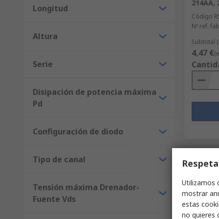
214AA, 
Longitud
Código R
Nº ref. fab
Altura
Subtotal 
4,47 €
(
Serie
Cantid
Disipación de potencia máxima
Pd
Configuración de diodo
Tipo de canal
Respeta
Utilizamos 
Tensión máxima Drenador-
mostrar anu
Fuente Vds
estas cooki
no quieres 