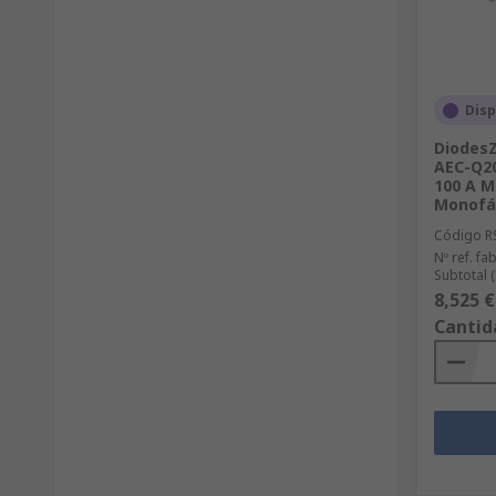
Disp
DiodesZ
AEC-Q20
100 A M
Monofá
Código R
Nº ref. fab
Subtotal 
8,525 €
Cantid