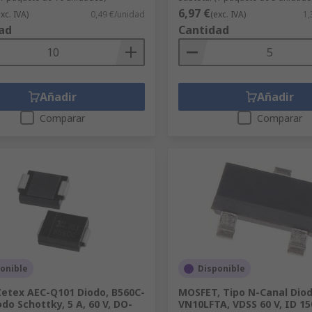
6,97 €
exc. IVA)
0,49 €/unidad
(exc. IVA)
1,
ad
Cantidad
Añadir
Añadir
Comparar
Comparar
onible
Disponible
etex AEC-Q101 Diodo, B560C-
MOSFET, Tipo N-Canal Dio
odo Schottky, 5 A, 60 V, DO-
VN10LFTA, VDSS 60 V, ID 1