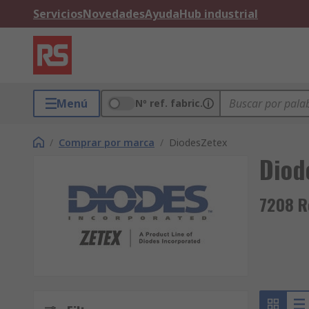
Servicios
Novedades
Ayuda
Hub industrial
Menú
Nº ref. fabric.
/
Comprar por marca
/
DiodesZetex
Diod
7208 R