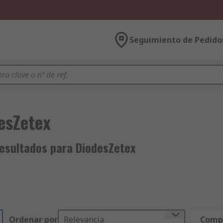
Seguimiento de Pedido
esZetex
esultados para DiodesZetex
Ordenar por
Relevancia
Compa