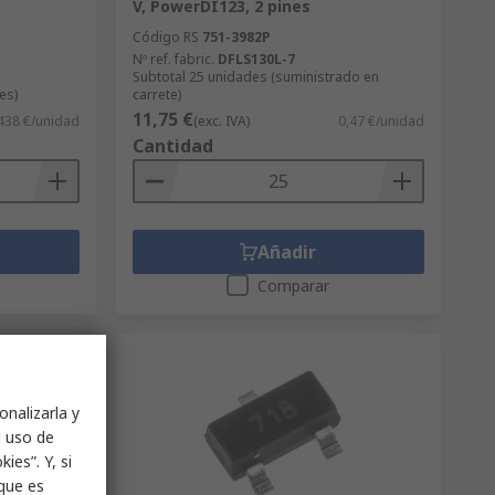
V, PowerDI123, 2 pines
Código RS
751-3982P
Nº ref. fabric.
DFLS130L-7
Subtotal 25 unidades (suministrado en
es)
carrete)
11,75 €
438 €/unidad
(exc. IVA)
0,47 €/unidad
Cantidad
Añadir
Comparar
onalizarla y
l uso de
ies”. Y, si
nque es