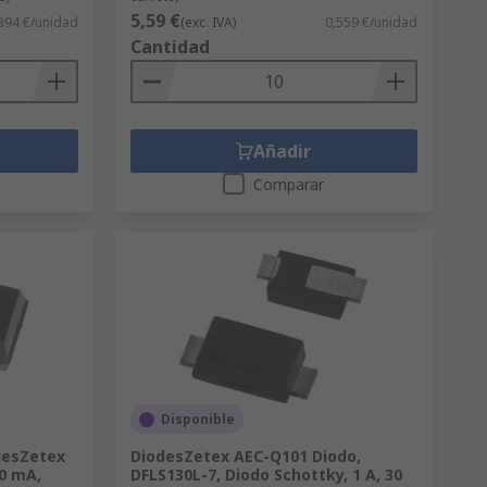
5,59 €
394 €/unidad
(exc. IVA)
0,559 €/unidad
Cantidad
Añadir
Comparar
Disponible
desZetex
DiodesZetex AEC-Q101 Diodo,
50 mA,
DFLS130L-7, Diodo Schottky, 1 A, 30