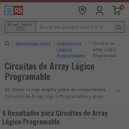
0
Nº ref. fabric.
/
Semiconductores
/
Dispositivos
/
Circuitos de
Lógicos
Array Lógico
Programables
Programable
Circuitos de Array Lógico
Programable
RS ofrece la más amplia gama de componentes
Circuitos de Array Lógico Programable y otros
artículos eléctricos y accesorios en la industria.
Con precios competitivos, productos
6 Resultados para Circuitos de Array
homologados por la industria y la alta calidad de
Lógico Programable
nuestro servicio al cliente, no es de extrañar que