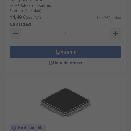
Código RS
545-8707
buscar en la web o realizar una consulta con
Nº ref. fabric.
EPCS4SI8N
Subtotal (1 unidad)
nuestro departamento técnico.
14,49 €
(exc. IVA)
14,49 €/unidad
Cantidad
Añadir
Hoja de datos
No disponible