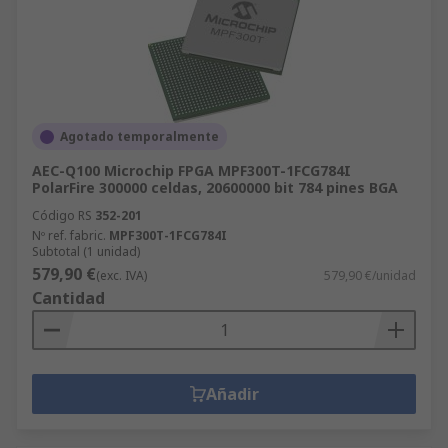
Agotado temporalmente
AEC-Q100 Microchip FPGA MPF300T-1FCG784I
PolarFire 300000 celdas, 20600000 bit 784 pines BGA
Código RS
352-201
Nº ref. fabric.
MPF300T-1FCG784I
Subtotal (1 unidad)
579,90 €
(exc. IVA)
579,90 €/unidad
Cantidad
Añadir