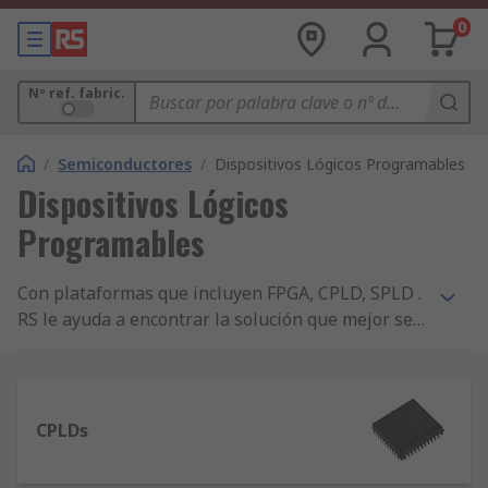
0
Nº ref. fabric.
/
Semiconductores
/
Dispositivos Lógicos Programables
Dispositivos Lógicos
Programables
Con plataformas que incluyen FPGA, CPLD, SPLD .
RS le ayuda a encontrar la solución que mejor se
adapta a sus necesidades gracias a nuestra
amplia gama de productos de Xilinx, Altera y
Lattice para sus futuros diseños de lógica
programable. Descubra nuestra amplia gama de
CPLDs
productos y realice hoy un pedido. ¿No encuentra
lo que está buscando? Contáctenos y le