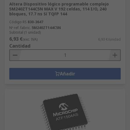
Altera Dispositivo lógico programable complejo
5M240ZT144C5N MAX V 192 celdas, 114 I/O, 240
bloques, 17.7 ns Sí TQFP 144
Código RS
830-3647
Nº ref. fabric.
5M240ZT144C5N
Subtotal (1 unidad)
6,93 €
(exc. IVA)
6,93 €/unidad
Cantidad
Añadir