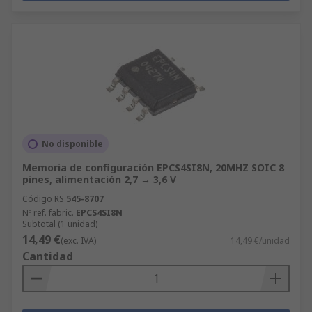
No disponible
Memoria de configuración EPCS4SI8N, 20MHZ SOIC 8
pines, alimentación 2,7 → 3,6 V
Código RS
545-8707
Nº ref. fabric.
EPCS4SI8N
Subtotal (1 unidad)
14,49 €
(exc. IVA)
14,49 €/unidad
Cantidad