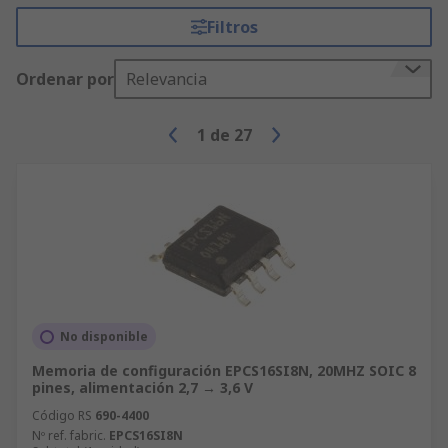
Filtros
Ordenar por
Relevancia
1
de
27
No disponible
Memoria de configuración EPCS16SI8N, 20MHZ SOIC 8
pines, alimentación 2,7 → 3,6 V
Código RS
690-4400
Nº ref. fabric.
EPCS16SI8N