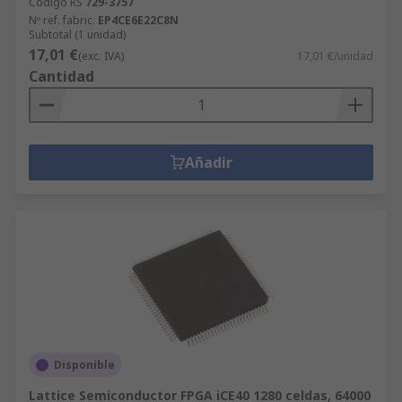
Código RS
729-3757
Nº ref. fabric.
EP4CE6E22C8N
Subtotal (1 unidad)
17,01 €
(exc. IVA)
17,01 €/unidad
Cantidad
Añadir
Disponible
Lattice Semiconductor FPGA iCE40 1280 celdas, 64000