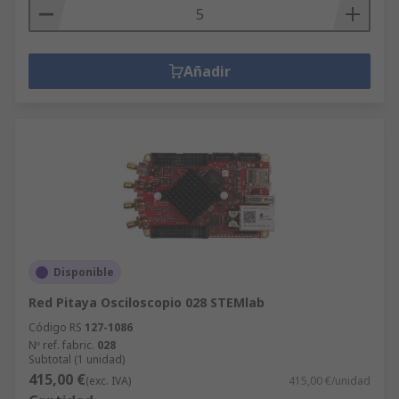
Añadir
Disponible
Red Pitaya Osciloscopio 028 STEMlab
Código RS
127-1086
Nº ref. fabric.
028
Subtotal (1 unidad)
415,00 €
(exc. IVA)
415,00 €/unidad