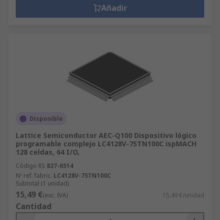
Añadir
Disponible
Lattice Semiconductor AEC-Q100 Dispositivo lógico
programable complejo LC4128V-75TN100C ispMACH
128 celdas, 64 I/O,
Código RS
827-6514
Nº ref. fabric.
LC4128V-75TN100C
Subtotal (1 unidad)
15,49 €
(exc. IVA)
15,49 €/unidad
Cantidad