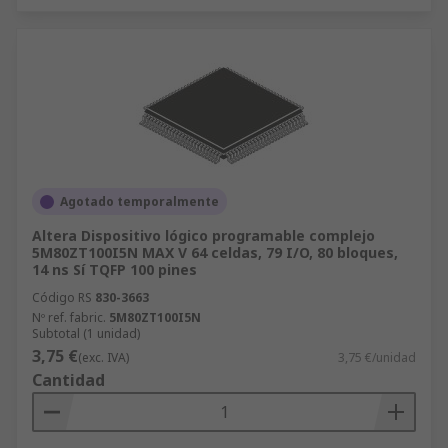
Agotado temporalmente
Altera Dispositivo lógico programable complejo
5M80ZT100I5N MAX V 64 celdas, 79 I/O, 80 bloques,
14 ns Sí TQFP 100 pines
Código RS
830-3663
Nº ref. fabric.
5M80ZT100I5N
Subtotal (1 unidad)
3,75 €
(exc. IVA)
3,75 €/unidad
Cantidad