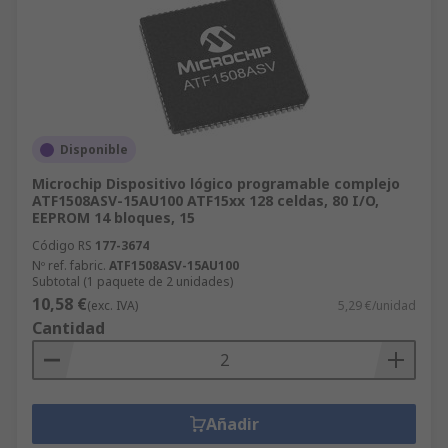
Disponible
Microchip Dispositivo lógico programable complejo
ATF1508ASV-15AU100 ATF15xx 128 celdas, 80 I/O,
EEPROM 14 bloques, 15
Código RS
177-3674
Nº ref. fabric.
ATF1508ASV-15AU100
Subtotal (1 paquete de 2 unidades)
10,58 €
(exc. IVA)
5,29 €/unidad
Cantidad
Añadir