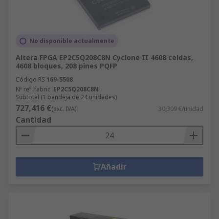
No disponible actualmente
Altera FPGA EP2C5Q208C8N Cyclone II 4608 celdas,
4608 bloques, 208 pines PQFP
Código RS
169-5508
Nº ref. fabric.
EP2C5Q208C8N
Subtotal (1 bandeja de 24 unidades)
727,416 €
(exc. IVA)
30,309 €/unidad
Cantidad
Añadir