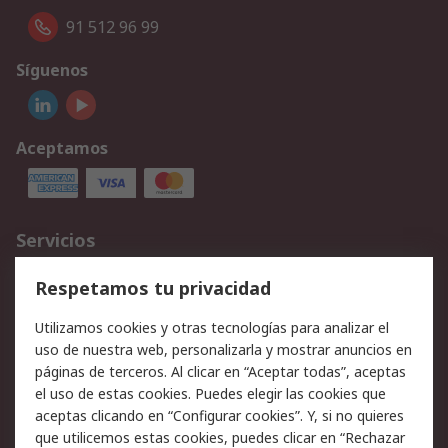
91 512 96 99
Síguenos
Aceptamos
Servicios
Cómo realizar pedidos
Devoluciones
Respetamos tu privacidad
Facturación y pago
Formas de entrega
Utilizamos cookies y otras tecnologías para analizar el
Ofertas
Soporte técnico
uso de nuestra web, personalizarla y mostrar anuncios en
páginas de terceros. Al clicar en “Aceptar todas”, aceptas
Legal
el uso de estas cookies. Puedes elegir las cookies que
aceptas clicando en “Configurar cookies”. Y, si no quieres
Aviso legal
Política de privacidad -
que utilicemos estas cookies, puedes clicar en “Rechazar
Actualizada