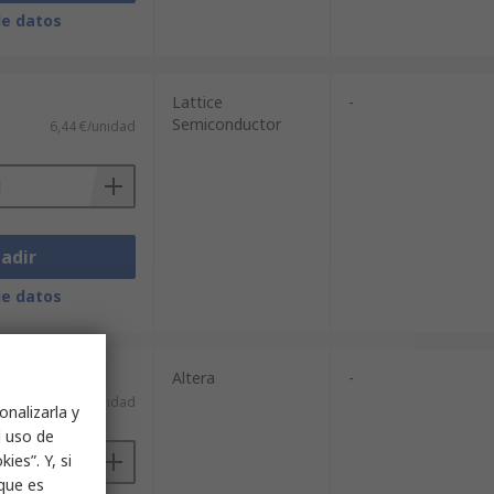
de datos
Lattice
-
Semiconductor
6,44 €/unidad
adir
de datos
Altera
-
24,94 €/unidad
onalizarla y
l uso de
ies”. Y, si
nque es