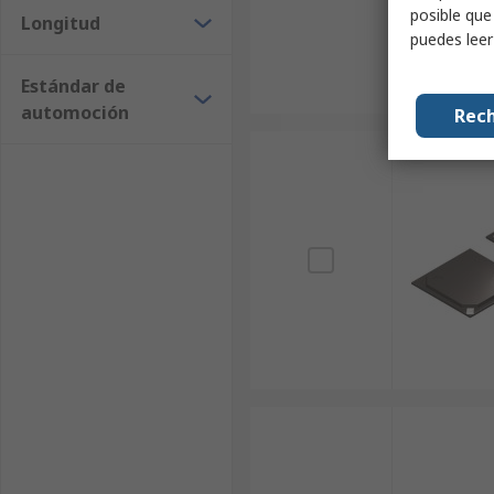
posible que
Longitud
puedes lee
Estándar de
automoción
Rech