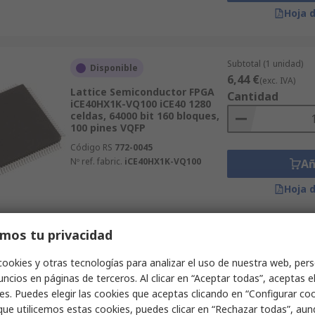
Hoja 
Subtotal (1 unidad)
Disponible
6,44 €
(exc. IVA)
Lattice Semiconductor FPGA
Cantidad
iCE40HX1K-VQ100 iCE40 1280
celdas, 64000 bit 160 bloques,
100 pines VQFP
Código RS
772-0045
Nº ref. fabric.
iCE40HX1K-VQ100
Añ
Hoja 
mos tu privacidad
Subtotal (1 unidad)
Disponible
24,94 €
(exc. IVA)
cookies y otras tecnologías para analizar el uso de nuestra web, pers
Altera FPGA EP4CE6E22I7N
Cantidad
ncios en páginas de terceros. Al clicar en “Aceptar todas”, aceptas e
Cyclone IV E 6272 celdas, 6272
puertas, 276480 bit 392
es. Puedes elegir las cookies que aceptas clicando en “Configurar cook
bloques, 144 pines EQFP
que utilicemos estas cookies, puedes clicar en “Rechazar todas”, au