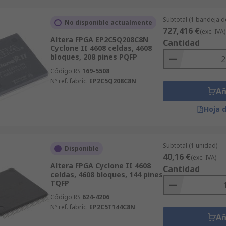
Subtotal (1 bandeja d
No disponible actualmente
727,416 €
(exc. IVA)
Altera FPGA EP2C5Q208C8N
Cantidad
Cyclone II 4608 celdas, 4608
bloques, 208 pines PQFP
Código RS
169-5508
Nº ref. fabric.
EP2C5Q208C8N
Añ
Hoja 
Subtotal (1 unidad)
Disponible
40,16 €
(exc. IVA)
Altera FPGA Cyclone II 4608
Cantidad
celdas, 4608 bloques, 144 pines
TQFP
Código RS
624-4206
Nº ref. fabric.
EP2C5T144C8N
Añ