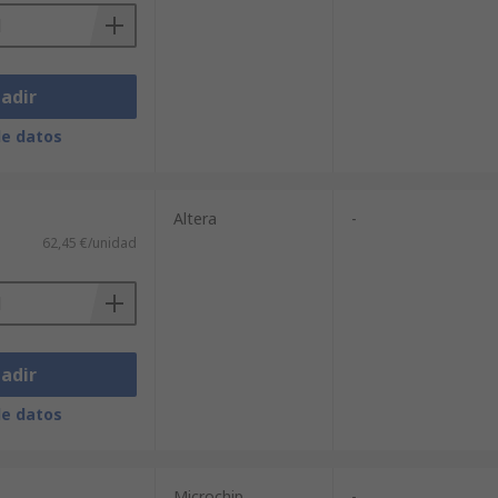
adir
de datos
Altera
-
62,45 €/unidad
adir
de datos
Microchip
-