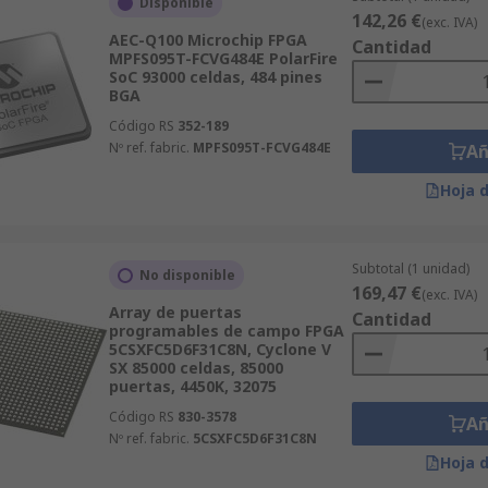
Disponible
142,26 €
(exc. IVA)
AEC-Q100 Microchip FPGA
Cantidad
MPFS095T-FCVG484E PolarFire
SoC 93000 celdas, 484 pines
BGA
Código RS
352-189
Nº ref. fabric.
MPFS095T-FCVG484E
Añ
Hoja 
Subtotal (1 unidad)
No disponible
169,47 €
(exc. IVA)
Array de puertas
Cantidad
programables de campo FPGA
5CSXFC5D6F31C8N, Cyclone V
SX 85000 celdas, 85000
puertas, 4450K, 32075
Código RS
830-3578
Añ
Nº ref. fabric.
5CSXFC5D6F31C8N
Hoja 