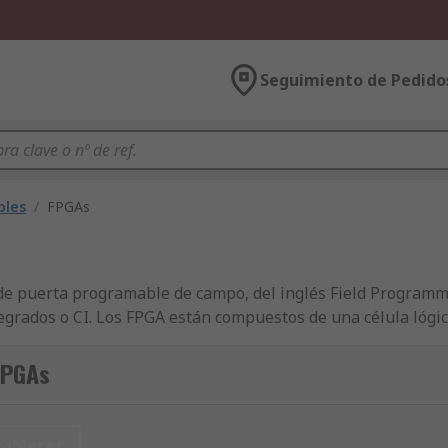
Seguimiento de Pedido
bles
/
FPGAs
 de puerta programable de campo, del inglés Field Program
egrados o CI. Los FPGA están compuestos de una célula lógic
ógica configurable, matriz de conmutación programable, bl
 búsqueda (LUT), biestables y multiplexores. Se utilizan p
FPGAs
de conmutación programable
Una matriz de conmutación p
ógica configurables y los bloques de entrada / salida. La ma
entos de conmutación que tienen seis transistores de paso e
tablecer