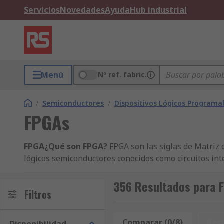
Servicios
Novedades
Ayuda
Hub industrial
Menú
Nº ref. fabric.
/
Semiconductores
/
Dispositivos Lógicos Programa
FPGAs
FPGA
¿Qué son FPGA?
FPGA son las siglas de Matriz
lógicos semiconductores conocidos como circuitos int
¿De qué están formados?
Constan de un bloque de l
de lógica configurable
Los CLB constan de tablas de
356 Resultados para 
Filtros
complejas y sincronizar el código en el FPGA.
Matriz 
controlar las interconexiones entre los bloques de l
cada bloque según el código de programa y tiene elem
Comparar (0/8)
Res