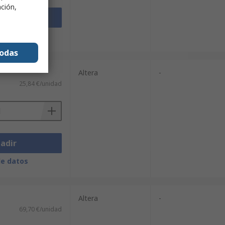
ación,
adir
de datos
todas
Altera
-
25,84 €/unidad
adir
de datos
Altera
-
69,70 €/unidad