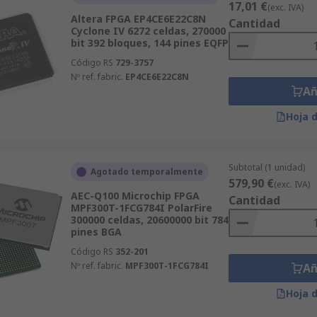
17,01 €
(exc. IVA)
Altera FPGA EP4CE6E22C8N
Cantidad
Cyclone IV 6272 celdas, 270000
bit 392 bloques, 144 pines EQFP
Código RS
729-3757
Nº ref. fabric.
EP4CE6E22C8N
Añ
Hoja 
Subtotal (1 unidad)
Agotado temporalmente
579,90 €
(exc. IVA)
AEC-Q100 Microchip FPGA
Cantidad
MPF300T-1FCG784I PolarFire
300000 celdas, 20600000 bit 784
pines BGA
Código RS
352-201
Nº ref. fabric.
MPF300T-1FCG784I
Añ
Hoja 