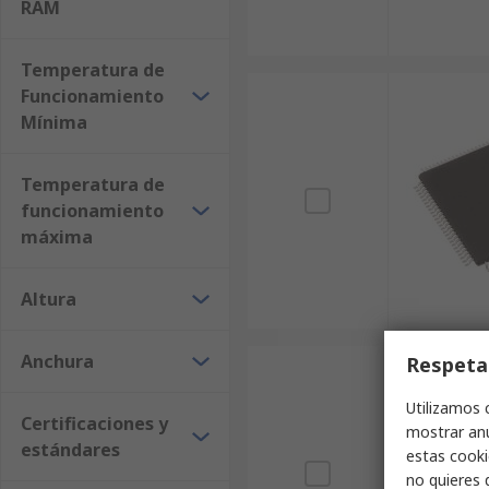
RAM
Temperatura de
Funcionamiento
Mínima
Temperatura de
funcionamiento
máxima
Altura
Anchura
Respeta
Utilizamos 
Certificaciones y
mostrar anu
estándares
estas cooki
no quieres 