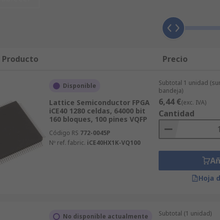
 como un contacto de entrada, un contacto de salida o amb
s para conectar entradas y salidas a bloques de lógica.
Cara
nte en cada encendido del dispositivo. Los ingenieros de d
nuevo en el dispositivo y probar los cambios.
¿En qué se dif
e utilizan para implementar circuitos secuenciales o combin
l Producto
Precio
es y bloques de E/S.
Aplicaciones del FPGA
Se encuentran 
nología de telecomunicaciones. Su naturaleza reprogramable 
Subtotal 1 unidad (su
Disponible
o digital, dependiendo de la cantidad de bloques lógicos qu
bandeja)
ircuitos integrados (CI) de diseño especializado.
6,44 €
Lattice Semiconductor FPGA
(exc. IVA)
iCE40 1280 celdas, 64000 bit
Cantidad
160 bloques, 100 pines VQFP
Código RS
772-0045P
Nº ref. fabric.
iCE40HX1K-VQ100
Añ
Hoja 
Subtotal (1 unidad)
No disponible actualmente