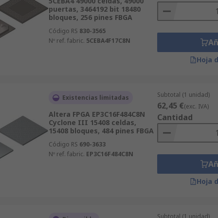
5CEBA4 49000 celdas, 49000
puertas, 3464192 bit 18480
bloques, 256 pines FBGA
Código RS
830-3565
Nº ref. fabric.
5CEBA4F17C8N
Añ
Hoja 
Subtotal (1 unidad)
Existencias limitadas
62,45 €
(exc. IVA)
Altera FPGA EP3C16F484C8N
Cantidad
Cyclone III 15408 celdas,
15408 bloques, 484 pines FBGA
Código RS
690-3633
Nº ref. fabric.
EP3C16F484C8N
Añ
Hoja 
Subtotal (1 unidad)