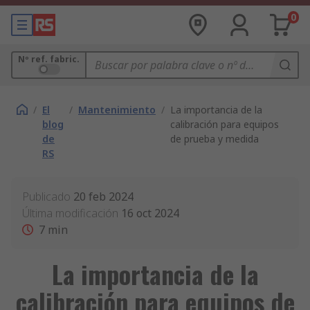
0
Nº ref. fabric.
/
El
/
Mantenimiento
/
La importancia de la
blog
calibración para equipos
de
de prueba y medida
RS
Publicado
20 feb 2024
Última modificación
16 oct 2024
7
min
La importancia de la
calibración para equipos de