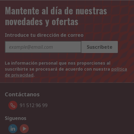
Mantente al día de nuestras
novedades y ofertas
Introduce tu dirección de correo
Suscríbete
La información personal que nos proporciones al
suscribirte se procesará de acuerdo con nuestra
política
de privacidad
.
Contáctanos
91 512 96 99
Síguenos