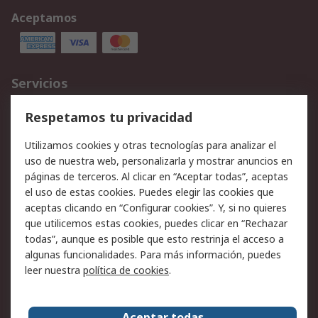
Aceptamos
Servicios
Cómo realizar pedidos
Devoluciones
Respetamos tu privacidad
Facturación y pago
Formas de entrega
Utilizamos cookies y otras tecnologías para analizar el
Ofertas
Soporte técnico
uso de nuestra web, personalizarla y mostrar anuncios en
páginas de terceros. Al clicar en “Aceptar todas”, aceptas
Legal
el uso de estas cookies. Puedes elegir las cookies que
aceptas clicando en “Configurar cookies”. Y, si no quieres
Aviso legal
Política de privacidad -
que utilicemos estas cookies, puedes clicar en “Rechazar
Actualizada
todas”, aunque es posible que esto restrinja el acceso a
Política sobre cookies
Seguridad de emails
algunas funcionalidades. Para más información, puedes
Certificaciones de
Condiciones de venta
leer nuestra
política de cookies
.
empresa
Aceptar todas