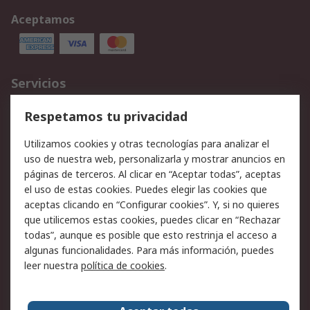
Aceptamos
Servicios
Cómo realizar pedidos
Devoluciones
Respetamos tu privacidad
Facturación y pago
Formas de entrega
Utilizamos cookies y otras tecnologías para analizar el
Ofertas
Soporte técnico
uso de nuestra web, personalizarla y mostrar anuncios en
páginas de terceros. Al clicar en “Aceptar todas”, aceptas
Legal
el uso de estas cookies. Puedes elegir las cookies que
aceptas clicando en “Configurar cookies”. Y, si no quieres
Aviso legal
Política de privacidad -
que utilicemos estas cookies, puedes clicar en “Rechazar
Actualizada
todas”, aunque es posible que esto restrinja el acceso a
Política sobre cookies
Seguridad de emails
algunas funcionalidades. Para más información, puedes
Certificaciones de
Condiciones de venta
leer nuestra
política de cookies
.
empresa