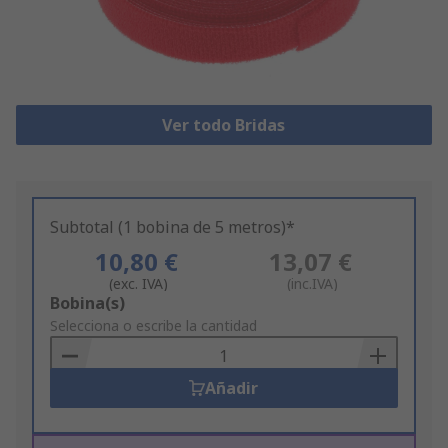
Ver todo Bridas
Subtotal (1 bobina de 5 metros)*
10,80 €
13,07 €
(exc. IVA)
(inc.IVA)
Add
Bobina(s)
to
Selecciona o escribe la cantidad
Basket
Añadir