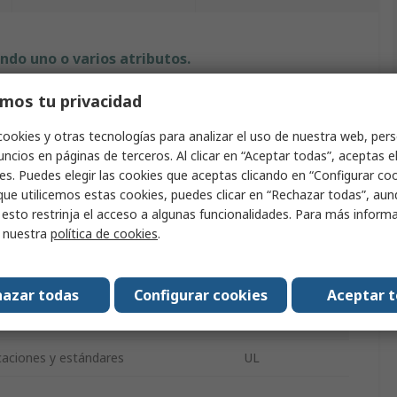
ndo uno o varios atributos.
mos tu privacidad
uto
Valor
cookies y otras tecnologías para analizar el uso de nuestra web, pers
RS PRO
ncios en páginas de terceros. Al clicar en “Aceptar todas”, aceptas e
es. Puedes elegir las cookies que aceptas clicando en “Configurar cook
ud
5m
que utilicemos estas cookies, puedes clicar en “Rechazar todas”, au
e producto
Brida
 esto restrinja el acceso a algunas funcionalidades. Para más inform
r nuestra
política de cookies
.
ra
16mm
Blanco
azar todas
Configurar cookies
Aceptar 
al
Nylon 66
icaciones y estándares
UL