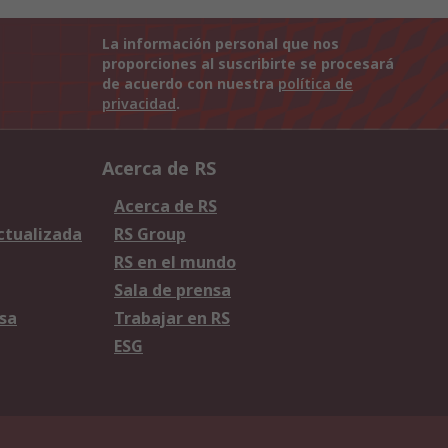
La información personal que nos
proporciones al suscribirte se procesará
de acuerdo con nuestra
política de
privacidad
.
Acerca de RS
Acerca de RS
Actualizada
RS Group
RS en el mundo
Sala de prensa
sa
Trabajar en RS
ESG