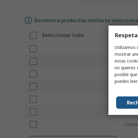
Encuentra productos similares selecciona
Respeta
Seleccionar todo
Atrib
Utilizamos 
Marca
mostrar anu
estas cooki
Longit
no quieres 
Tipo d
posible que
puedes lee
Anchu
Color
Rech
Materi
Certif