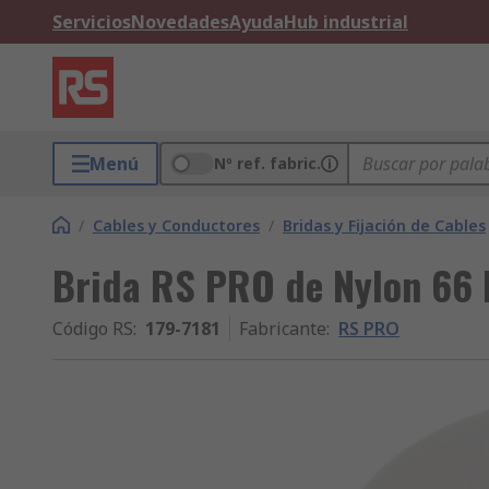
Servicios
Novedades
Ayuda
Hub industrial
Menú
Nº ref. fabric.
/
Cables y Conductores
/
Bridas y Fijación de Cables
Brida RS PRO de Nylon 66 
Código RS
:
179-7181
Fabricante
:
RS PRO