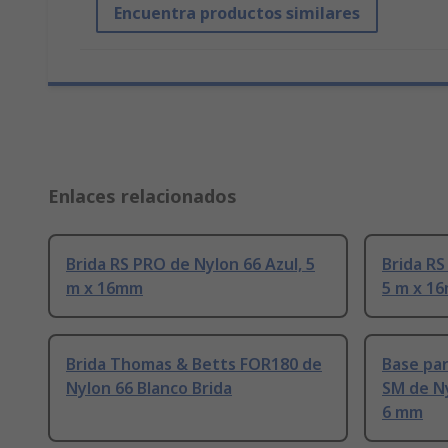
Encuentra productos similares
Enlaces relacionados
Brida RS PRO de Nylon 66 Azul, 5
Brida RS
m x 16mm
5 m x 1
Brida Thomas & Betts FOR180 de
Base pa
Nylon 66 Blanco Brida
SM de N
6 mm