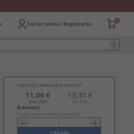
0
s
Iniciar sesión / Registrarse
Subtotal (1 bobina de 5 metros)*
11,00 €
13,31 €
(exc. IVA)
(inc.IVA)
Add
Bobina(s)
to
Selecciona o escribe la cantidad
Basket
Añadir