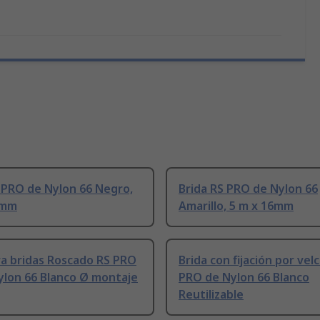
 PRO de Nylon 66 Negro,
Brida RS PRO de Nylon 66
6mm
Amarillo, 5 m x 16mm
ra bridas Roscado RS PRO
Brida con fijación por vel
ylon 66 Blanco Ø montaje
PRO de Nylon 66 Blanco
Reutilizable