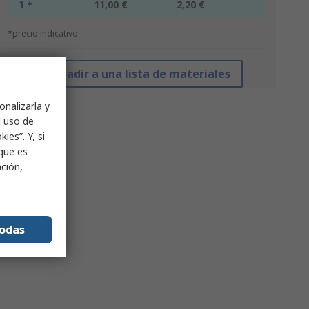
1 +
11,00 €
2,20 €
*precio indicativo
Añadir a una lista de materiales
onalizarla y
l uso de
ies”. Y, si
nque es
ación,
todas