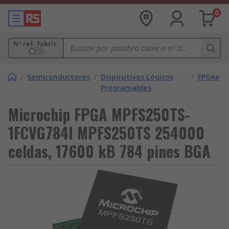
0
Nº ref. fabric.
/
Semiconductores
/
Dispositivos Lógicos
/
FPGAs
Programables
Microchip FPGA MPFS250TS-
1FCVG784I MPFS250TS 254000
celdas, 17600 kB 784 pines BGA