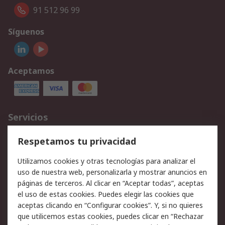
91 512 96 99
Síguenos
Aceptamos
Servicios
Cómo realizar pedidos
Devoluciones
Respetamos tu privacidad
Facturación y pago
Formas de entrega
Utilizamos cookies y otras tecnologías para analizar el
Ofertas
Soporte técnico
uso de nuestra web, personalizarla y mostrar anuncios en
páginas de terceros. Al clicar en “Aceptar todas”, aceptas
Legal
el uso de estas cookies. Puedes elegir las cookies que
aceptas clicando en “Configurar cookies”. Y, si no quieres
Aviso legal
Política de privacidad -
que utilicemos estas cookies, puedes clicar en “Rechazar
Actualizada