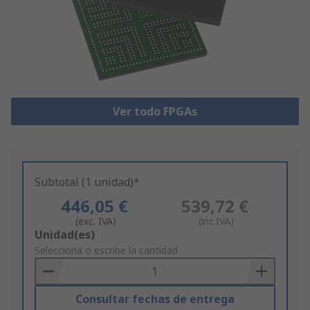
Ver todo FPGAs
Subtotal (1 unidad)*
446,05 €
539,72 €
(exc. IVA)
(inc.IVA)
Add
Unidad(es)
to
Selecciona o escribe la cantidad
Basket
Consultar fechas de entrega