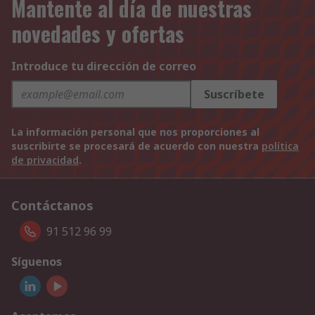
Mantente al día de nuestras
novedades y ofertas
Introduce tu dirección de correo
Suscríbete
La información personal que nos proporciones al
suscribirte se procesará de acuerdo con nuestra
política
de privacidad
.
Contáctanos
91 512 96 99
Síguenos