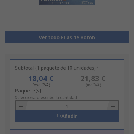
Ver todo Pilas de Botón
Subtotal (1 paquete de 10 unidades)*
18,04 €
21,83 €
(exc. IVA)
(inc.IVA)
Add
Paquete(s)
to
Selecciona o escribe la cantidad
Basket
Añadir