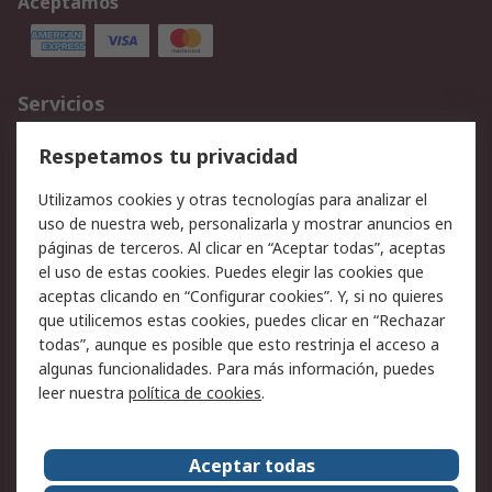
Aceptamos
Servicios
Cómo realizar pedidos
Devoluciones
Respetamos tu privacidad
Facturación y pago
Formas de entrega
Utilizamos cookies y otras tecnologías para analizar el
Ofertas
Soporte técnico
uso de nuestra web, personalizarla y mostrar anuncios en
páginas de terceros. Al clicar en “Aceptar todas”, aceptas
Legal
el uso de estas cookies. Puedes elegir las cookies que
aceptas clicando en “Configurar cookies”. Y, si no quieres
Aviso legal
Política de privacidad -
que utilicemos estas cookies, puedes clicar en “Rechazar
Actualizada
todas”, aunque es posible que esto restrinja el acceso a
Política sobre cookies
Seguridad de emails
algunas funcionalidades. Para más información, puedes
Certificaciones de
Condiciones de venta
leer nuestra
política de cookies
.
empresa
Aceptar todas
Acerca de RS