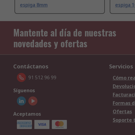
espiga 8mm
espiga 
Mantente al día de nuestras
novedades y ofertas
Contáctanos
Servicios
91 512 96 99
Cómo rea
Devoluci
Síguenos
Facturac
Formas d
Ofertas
Aceptamos
Soporte 