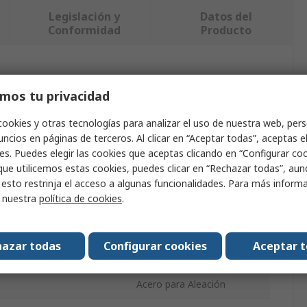
Legislación y
Datos del
Conformidad
Producto
ndo uno o varios atributos.
mos tu privacidad
Valor
cookies y otras tecnologías para analizar el uso de nuestra web, pers
ncios en páginas de terceros. Al clicar en “Aceptar todas”, aceptas e
Bahco
es. Puedes elegir las cookies que aceptas clicando en “Configurar cook
que utilicemos estas cookies, puedes clicar en “Rechazar todas”, au
ducto
Juego de punzones
 esto restrinja el acceso a algunas funcionalidades. Para más inform
r nuestra
política de cookies
.
l vástago
8mm
unidades
6
azar todas
Configurar cookies
Aceptar 
ador
Desviación
Acero para Aleación