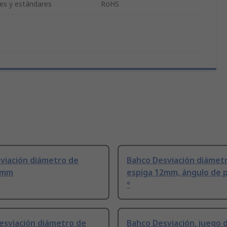
nes y estándares
RoHS
viación diámetro de
Bahco Desviación diámet
8mm
espiga 12mm, ángulo de p
°
esviación diámetro de
Bahco Desviación, juego 