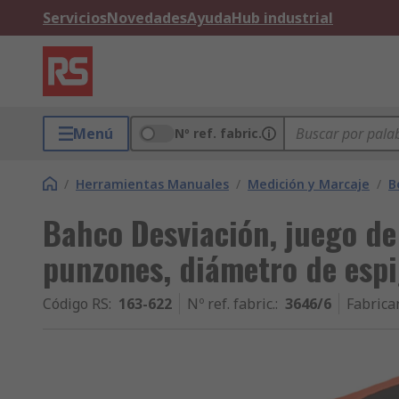
Servicios
Novedades
Ayuda
Hub industrial
Menú
Nº ref. fabric.
/
Herramientas Manuales
/
Medición y Marcaje
/
B
Bahco Desviación, juego de
punzones, diámetro de es
Código RS
:
163-622
Nº ref. fabric.
:
3646/6
Fabrica