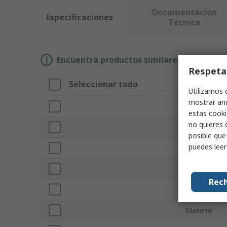
Documentación
Especificaciones
Técnica
Encuentra productos similares selecciona
Respeta
Seleccionar todo
Atributo
Utilizamos 
mostrar anu
Marca
estas cooki
no quieres 
Tipo de pro
posible que
puedes lee
Diámetro de
Número de 
Rech
Tipo de bot
Material