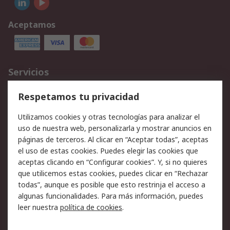
Aceptamos
Servicios
Cómo realizar pedidos
Devoluciones
Respetamos tu privacidad
Facturación y pago
Formas de entrega
Utilizamos cookies y otras tecnologías para analizar el
Ofertas
Soporte técnico
uso de nuestra web, personalizarla y mostrar anuncios en
páginas de terceros. Al clicar en “Aceptar todas”, aceptas
Legal
el uso de estas cookies. Puedes elegir las cookies que
aceptas clicando en “Configurar cookies”. Y, si no quieres
Aviso legal
Política de privacidad -
que utilicemos estas cookies, puedes clicar en “Rechazar
Actualizada
todas”, aunque es posible que esto restrinja el acceso a
Política sobre cookies
Seguridad de emails
algunas funcionalidades. Para más información, puedes
Certificaciones de
Condiciones de venta
leer nuestra
política de cookies
.
empresa