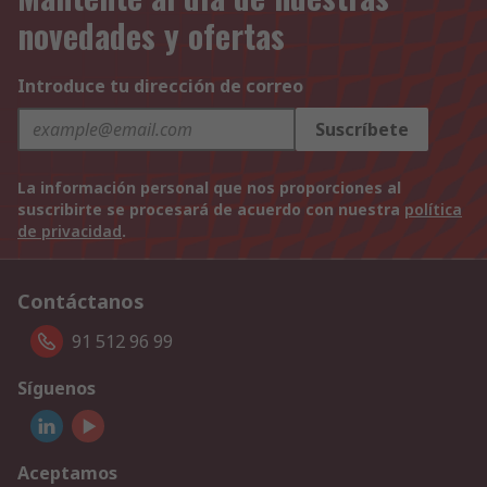
novedades y ofertas
Introduce tu dirección de correo
Suscríbete
La información personal que nos proporciones al
suscribirte se procesará de acuerdo con nuestra
política
de privacidad
.
Contáctanos
91 512 96 99
Síguenos
Aceptamos