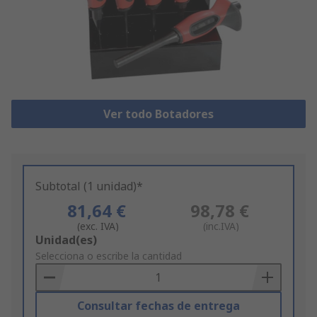
Ver todo Botadores
Subtotal (1 unidad)*
81,64 €
98,78 €
(exc. IVA)
(inc.IVA)
Add
Unidad(es)
to
Selecciona o escribe la cantidad
Basket
Consultar fechas de entrega