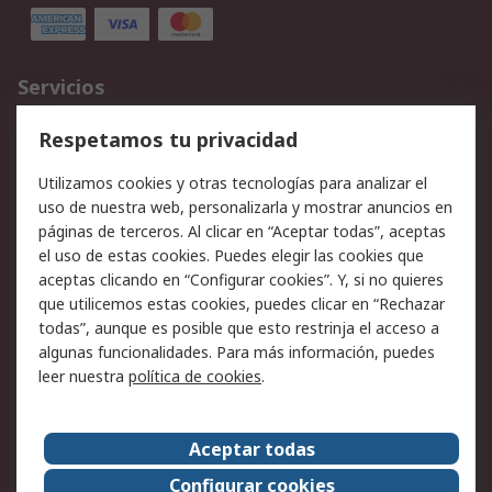
Servicios
Cómo realizar pedidos
Devoluciones
Respetamos tu privacidad
Facturación y pago
Formas de entrega
Utilizamos cookies y otras tecnologías para analizar el
Ofertas
Soporte técnico
uso de nuestra web, personalizarla y mostrar anuncios en
páginas de terceros. Al clicar en “Aceptar todas”, aceptas
Legal
el uso de estas cookies. Puedes elegir las cookies que
aceptas clicando en “Configurar cookies”. Y, si no quieres
Aviso legal
Política de privacidad -
que utilicemos estas cookies, puedes clicar en “Rechazar
Actualizada
todas”, aunque es posible que esto restrinja el acceso a
Política sobre cookies
Seguridad de emails
algunas funcionalidades. Para más información, puedes
Certificaciones de
Condiciones de venta
leer nuestra
política de cookies
.
empresa
Aceptar todas
Acerca de RS
Configurar cookies