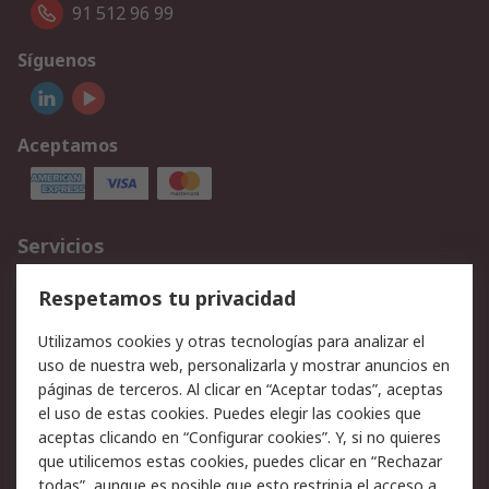
91 512 96 99
Síguenos
Aceptamos
Servicios
Cómo realizar pedidos
Devoluciones
Respetamos tu privacidad
Facturación y pago
Formas de entrega
Utilizamos cookies y otras tecnologías para analizar el
Ofertas
Soporte técnico
uso de nuestra web, personalizarla y mostrar anuncios en
páginas de terceros. Al clicar en “Aceptar todas”, aceptas
Legal
el uso de estas cookies. Puedes elegir las cookies que
aceptas clicando en “Configurar cookies”. Y, si no quieres
Aviso legal
Política de privacidad -
que utilicemos estas cookies, puedes clicar en “Rechazar
Actualizada
todas”, aunque es posible que esto restrinja el acceso a