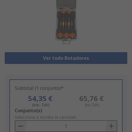
Ver todo Botadores
Subtotal (1 conjunto)*
54,35 €
65,76 €
(exc. IVA)
(inc.IVA)
Add
Conjunto(s)
to
Selecciona o escribe la cantidad
Basket